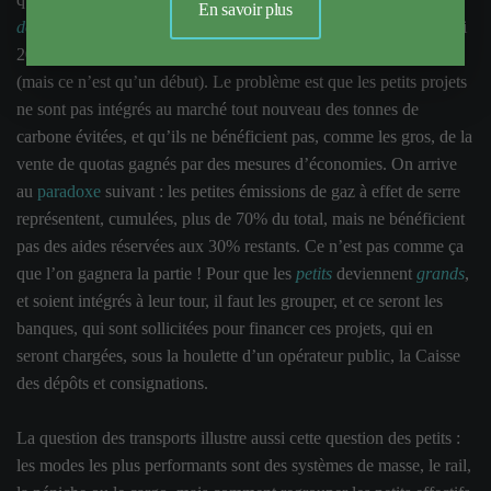
En savoir plus
domestiques
, et il y a 15 millions de tonnes de CO² à gagner d’ici
2012, sur un total de 563, soit 2,5%, ce qui reste bien modeste
(mais ce n’est qu’un début). Le problème est que les petits projets
ne sont pas intégrés au marché tout nouveau des tonnes de
carbone évitées, et qu’ils ne bénéficient pas, comme les gros, de la
vente de quotas gagnés par des mesures d’économies. On arrive
au
paradoxe
suivant : les petites émissions de gaz à effet de serre
représentent, cumulées, plus de 70% du total, mais ne bénéficient
pas des aides réservées aux 30% restants. Ce n’est pas comme ça
que l’on gagnera la partie ! Pour que les
petits
deviennent
grands
,
et soient intégrés à leur tour, il faut les grouper, et ce seront les
banques, qui sont sollicitées pour financer ces projets, qui en
seront chargées, sous la houlette d’un opérateur public, la Caisse
des dépôts et consignations.
La question des transports illustre aussi cette question des petits :
les modes les plus performants sont des systèmes de masse, le rail,