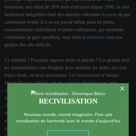
émissions, ont réduit de 20% leurs émissions depuis 1990, et sont
facilement intégrables dans des marchés valorisant la
tonne
de gaz
carbonique évitée. Il n’en est pas de même pour les petits,
consommateurs individuels et petites entreprises, qui ensemble
constituent de gros bataillons, mais dont la
multitude
rend une
gestion fine très difficile.
La solution ? Pourquoi opposer petits et grands ? Les grands sont
les intermédiaires tout désignés pour atteindre les petits, qui sont
leurs clients, ou leurs partenaires. Les fournisseurs d’énergie,
électricité, gaz, pétrole, ont des contacts réguliers avec leurs
×
clients, pourquoi ne pas en faire les ambassadeurs des économies
d’énergie ? On tente un nouveau dispositif, celui des certificats
RECIVILISATION
d'économies
d'énergie, pour que leurs efforts pour provoquer des
économies soient comptabilisés, et valorisés. On met en place un
Nouveau monde, nouvel imaginaire. Pour une
marché des tonnes de carbone évité, mais comment y intégrer la
recivilisation en harmonie avec le monde d’aujourd’hui
multitude de petites décisions qui, pourtant, font de gros chiffres
quand on les cumule ? On a appelé ces petits projets des
projets