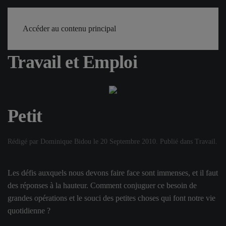
Accueil
Mots
Travail et Emploi
Petit
Accéder au contenu principal
Travail et Emploi
Petit
Rédigé par Dominique Bidou le
20 Septembre 2010
. Publié dans
Travail
.
Les défis auxquels nous devons faire face sont immenses, et il faut
des réponses à la hauteur. Comment conjuguer ce besoin de
grandes opérations et le souci des petites choses qui font notre vie
quotidienne ?