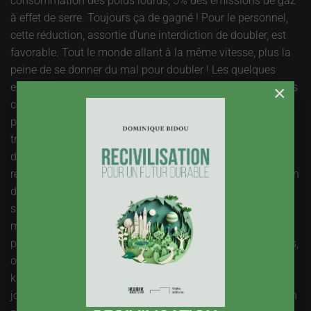
consommation des poids lourds, 5% des émissions de gaz
à effet de serre. Toujours ça de gagné ! Pour le personnel,
cette réduction, assortie d’une interdiction de doubler, est
favorable. Tout le monde allant à la même vitesse, plus la
peine de se donner du mal pour doubler ! Les quelques
expériences menées ont montré une nette amélioration des
×
conditions detravail, moins de stress, plus de confort. Au
plan économique ? On aura noté que ce sont les
transporteurs routiers eux-mêmes qui le demandent, c’est
donc a priori qu’ils n’y sont pas perdants. La fluidité et la
régularité sont deux qualités essentielles pour la circulation
des camions, et elles sont accrues par la limite de vitesse,
si elle est retenue. Il faut ajouter que différence de vitesse
maximum ne s’applique que sur une partie de leur
parcours, et pas sur les entrées et sorties d’agglomérations,
où ils passent beaucoup de temps. Un peu moins de
kilomètres parcourus par camion et camionneur dans une
journée, ça peut se rattraper par une meilleure organisation