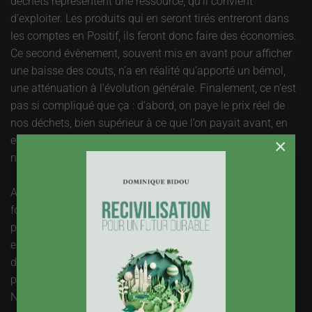
déchets représentent une ressource, qu’il convient
d’exploiter. Les produits qui en seront tirés entreront dans
les comptes en Positif, ils feront donc faire des économies.
Ce second évènement, souvent mis en avant pour afficher
une baisse des couts, n’a en réalité qu’apporté un bémol,
une atténuation à l’évolution générale. Finalement, ce n’est
pas si compliqué que ça : d’abord, on paye le prix réel de
nos déchets, bien supérieur à ce que l’on payait avant, en
ensuite, on essaye de maitriser ces coûts, pour éviter qu’ils
×
ne s’envolent vraiment.
Aujourd’hui, la Mer est source d’inquiétudes multiples. Son
formidable potentiel semble avoir été atteint par des
prélèvements inconsidérés, la destruction de milieux
exceptionnels, l’envoi régulier d’effluents pollués, des rejets
des Villes ou de l’industrie. Tout envoyer à la mer ne coûte
pas cher, ce seront les générations futures qui paieront.
Nous dégradons leur Capital, au moment où la population