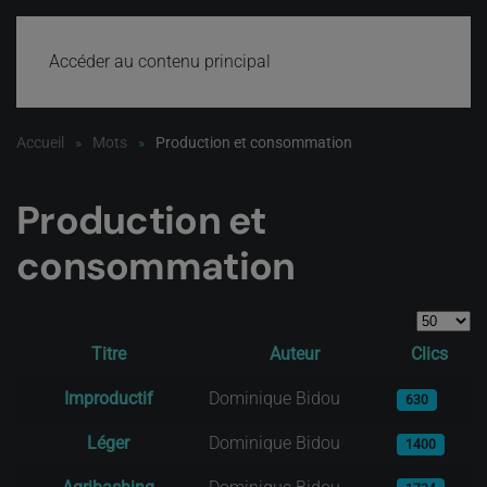
Accéder au contenu principal
Accueil
Mots
Production et consommation
Production et
consommation
Afficher #
Titre
Auteur
Clics
Articles
Improductif
Dominique Bidou
630
Léger
Dominique Bidou
1400