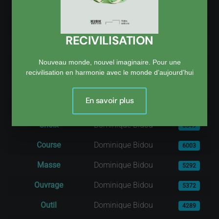
Productivité
Dominique Bidou
6646
Professionnel
Dominique Bidou
4884
RECIVILISATION
Luxe
Dominique Bidou
5422
Nouveau monde, nouvel imaginaire. Pour une
Tapis
Dominique Bidou
4191
recivilisation en harmonie avec le monde d’aujourd’hui
Intérêt particulier
Dominique Bidou
4077
En savoir plus
Artifice
Dominique Bidou
4709
Choix
Dominique Bidou
6549
Course
Dominique Bidou
6003
Masse
Dominique Bidou
5292
Ouvrage
Dominique Bidou
5372
Outil
Dominique Bidou
4289