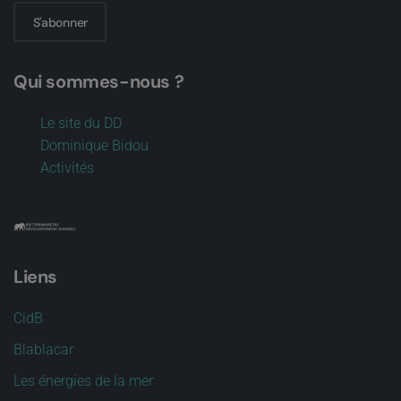
S'abonner
Qui sommes-nous ?
Le site du DD
Dominique Bidou
Activités
Liens
CidB
Blablacar
Les énergies de la mer