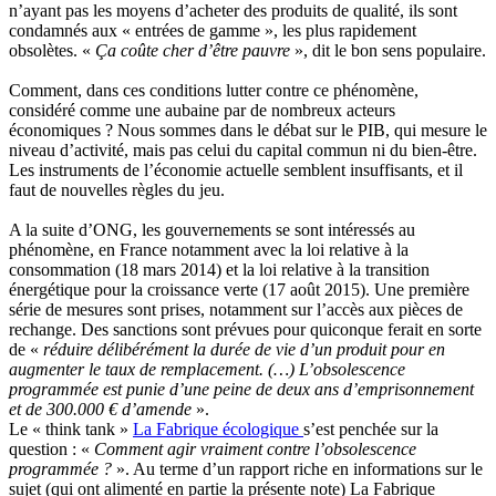
n’ayant pas les moyens d’acheter des produits de qualité, ils sont
condamnés aux « entrées de gamme », les plus rapidement
obsolètes. «
Ça coûte cher d’être pauvre
», dit le bon sens populaire.
Comment, dans ces conditions lutter contre ce phénomène,
considéré comme une aubaine par de nombreux acteurs
économiques ? Nous sommes dans le débat sur le PIB, qui mesure le
niveau d’activité, mais pas celui du capital commun ni du bien-être.
Les instruments de l’économie actuelle semblent insuffisants, et il
faut de nouvelles règles du jeu.
A la suite d’ONG, les gouvernements se sont intéressés au
phénomène, en France notamment avec la loi relative à la
consommation (18 mars 2014) et la loi relative à la transition
énergétique pour la croissance verte (17 août 2015). Une première
série de mesures sont prises, notamment sur l’accès aux pièces de
rechange. Des sanctions sont prévues pour quiconque ferait en sorte
de «
réduire délibérément la durée de vie d’un produit pour en
augmenter le taux de remplacement. (…) L’obsolescence
programmée est punie d’une peine de deux ans d’emprisonnement
et de 300.000 € d’amende
».
Le « think tank »
La Fabrique écologique
s’est penchée sur la
question : «
Comment agir vraiment contre l’obsolescence
programmée ?
». Au terme d’un rapport riche en informations sur le
sujet (qui ont alimenté en partie la présente note) La Fabrique