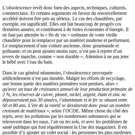
L’obsolescence revêt donc bien des aspects, techniques, culturels,
commerciaux. Et certains arguments en faveur du renouvellement
accéléré doivent être pris au sérieux. Le cas des chaudières, par
exemple, est significatif. Elles ont fait beaucoup de progrès ces
dernières années, et contribuent à de fortes économies d’énergie. Il
ne faut pas attendre la « fin de vie » ordinaire de votre vieille
chaudière pour la remplacer par un matériel moderne et performant.
Le remplacement d’une voiture ancienne, donc gourmande et
polluante, et on peut ajouter moins sure, n’est pas à rejeter d’un
revers de manche, comme « non durable ». Attention à ne pas jeter
le bébé avec l’eau du bain.
Dans le cas général néanmoins, l’obsolescence provoquée
artificiellement n’est pas durable. Malgré les efforts de recyclage,
une bonne partie des matières premières sont perdues, alors «
qu'avec un taux de croissance annuel de leur production primaire de
2 %, les réserves de cuivre, plomb, nickel, argent, étain et zinc ne
dépasseraient pas 30 années, l’aluminium et le fer se situant entre
60 et 80 ans. L’ère de la rareté se dessinerait donc pour un nombre
croissant de matériaux
», selon l’OCDE. Même chose du côté des
rejets, avec les pollutions par les nombreuses substances qui se
retrouvent dans les eaux, l’air ou les sols, et avec les problèmes de
santé publique qui font régulièrement la Une des magazines. Il est
possible d’y ajouter un volet social : les personnes les plus modestes