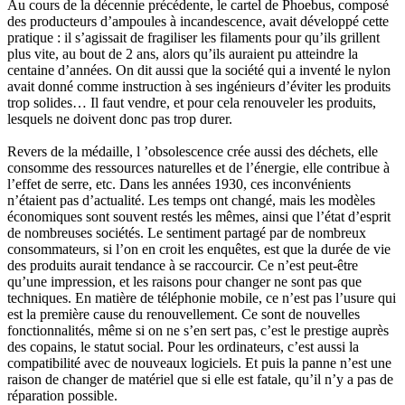
Au cours de la décennie précédente, le cartel de Phoebus, composé
des producteurs d’ampoules à incandescence, avait développé cette
pratique : il s’agissait de fragiliser les filaments pour qu’ils grillent
plus vite, au bout de 2 ans, alors qu’ils auraient pu atteindre la
centaine d’années. On dit aussi que la société qui a inventé le nylon
avait donné comme instruction à ses ingénieurs d’éviter les produits
trop solides… Il faut vendre, et pour cela renouveler les produits,
lesquels ne doivent donc pas trop durer.
Revers de la médaille, l ’obsolescence crée aussi des déchets, elle
consomme des ressources naturelles et de l’énergie, elle contribue à
l’effet de serre, etc. Dans les années 1930, ces inconvénients
n’étaient pas d’actualité. Les temps ont changé, mais les modèles
économiques sont souvent restés les mêmes, ainsi que l’état d’esprit
de nombreuses sociétés. Le sentiment partagé par de nombreux
consommateurs, si l’on en croit les enquêtes, est que la durée de vie
des produits aurait tendance à se raccourcir. Ce n’est peut-être
qu’une impression, et les raisons pour changer ne sont pas que
techniques. En matière de téléphonie mobile, ce n’est pas l’usure qui
est la première cause du renouvellement. Ce sont de nouvelles
fonctionnalités, même si on ne s’en sert pas, c’est le prestige auprès
des copains, le statut social. Pour les ordinateurs, c’est aussi la
compatibilité avec de nouveaux logiciels. Et puis la panne n’est une
raison de changer de matériel que si elle est fatale, qu’il n’y a pas de
réparation possible.