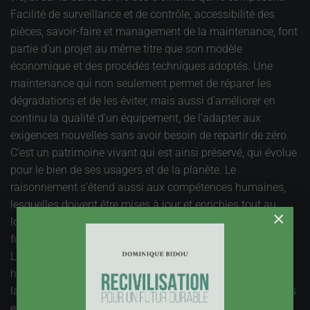
Facilité de surveillance et de contrôle, accessibilité des
pièces, savoir-faire et management de la maintenance, font
partie d’un projet au même titre que son modèle
économique et des procédés techniques adoptés. Une
maintenance qui non seulement permet de réparer les
dégradations et de les éviter, mais aussi d’améliorer en
continu la qualité d’un équipement, de l’adapter aux
exigences nouvelles sans avoir besoin de repartir de zéro.
C’est un patrimoine vivant qui est ainsi préservé, qui évolue
pour le bien de ses usagers et de la planète. Le
raisonnement s’étend aussi aux compétences humaines,
lesquelles doivent être mises à jour et enrichies tout au
×
long de la vie. Le patrimoine humain est une richesse à la
fois personnelle et collective qui doit être « maintenue ».
La question de la rénovation du parc de logement offre,
hélas en négatif, une bonne illustration de l’importance de
la maintenance. C’est le carbone qui est le déclencheur des
efforts engagés depuis peu, mais le sujet est bien plus