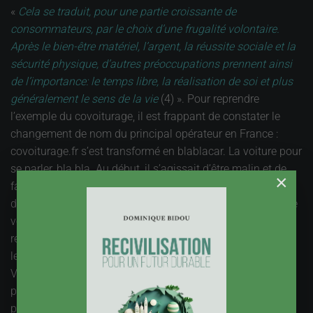
«
Cela se traduit, pour une partie croissante de
consommateurs, par le choix d’une frugalité volontaire.
Après le bien-être matériel, l’argent, la réussite sociale et la
sécurité physique, d’autres préoccupations prennent ainsi
de l’importance: le temps libre, la réalisation de soi et plus
généralement le sens de la vie
(4) ». Pour reprendre
l’exemple du covoiturage, il est frappant de constater le
changement de nom du principal opérateur en France :
covoiturage.fr s’est transformé en blablacar. La voiture pour
se parler, bla bla. Au début, il s’agissait d’être malin et de
×
faire des économies ; aujourd’hui, c’est aussi une manière
de partager le temps du voyage, de faire des rencontres. Le
volet « vie sociale » est venu s’ajouter au volet « service
rendu », et il est même devenu prédominant si l’on en croit
le nom de l’opérateur.
Voici donc la clé d’un changement dans la continuité :
profiter de la crise et des modifications qu’elle a imposées
pour faire découvrir et apprécier des modes de vie