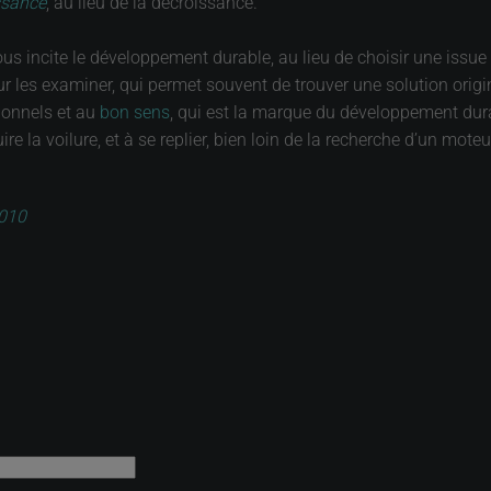
issance
, au lieu de la décroissance.
ous incite le développement durable, au lieu de choisir une issue e
 les examiner, qui permet souvent de trouver une solution original
tionnels et au
bon sens
, qui est la marque du développement dur
uire la voilure, et à se replier, bien loin de la recherche d’un mo
2010