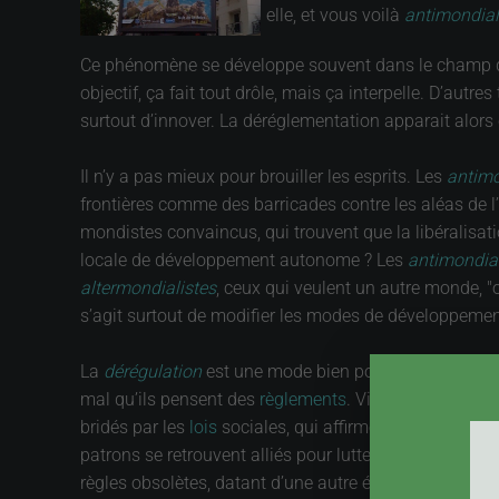
elle, et vous voilà
antimondial
Ce phénomène se développe souvent dans le champ 
objectif, ça fait tout drôle, mais ça interpelle. D’aut
surtout d’innover. La déréglementation apparait alor
Il n’y a pas mieux pour brouiller les esprits. Les
antimo
frontières comme des barricades contre les aléas de l
mondistes convaincus, qui trouvent que la libéralisat
locale de développement autonome ? Les
antimondial
altermondialistes
, ceux qui veulent un autre monde, "
s’agit surtout de modifier les modes de développeme
La
dérégulation
est une mode bien portée en France. La
mal qu’ils pensent des
règlements
. Vive la liberté ! 
bridés par les
lois
sociales, qui affirment qu’ils pourrai
patrons se retrouvent alliés pour lutter contre toutes 
règles obsolètes, datant d’une autre époque ! Sans pa