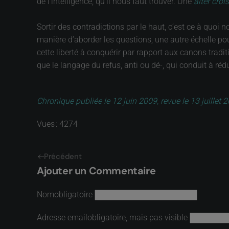
de l’intelligence, qu’il nous faut trouver. Une
alter cro
Sortir des contradictions par le haut, c’est ce à quoi n
manière d’aborder les questions, une autre échelle pour
cette liberté à conquérir par rapport aux canons tradi
que le langage du refus, anti ou dé-, qui conduit à réd
Chronique publiée le 12 juin 2009, revue le 13 juillet 
Vues : 4274
Précédent
Ajouter un Commentaire
Nom
obligatoire
Adresse email
obligatoire, mais pas visible