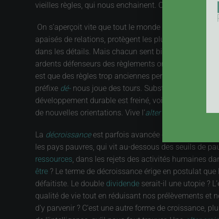
vieilles règles, qui nous enchainent. C’est la dérégulat
On s’aperçoit vite que tout le monde n’est pas d’acco
apaisés de relations, protègent les plus faibles. Il es
dans les détails. Mais chacun sent bien l’intérêt de rè
ardents défenseurs des règlements ont trop peur d’ouvri
est que des règles trop anciennes perdent toute légitimi
préfixe
dé-
nous joue des tours. Substituons-lui
Alter
,
développement durable est freiné, voire rendu impossibl
de nouvelles orientations. Vive l’
alter régulation
!
La
décroissance
est parfois avancée comme solution à
les pays pauvres, qui vit au-dessous des seuils de p
ressources
, dans les rejets des activités humaines dan
être
? Le terme de décroissance érige en postulat que l
défaitiste. Le double
dividende
serait-il une utopie ? 
qualité de vie tout en réduisant nos prélèvements et no
d’y parvenir ? C’est une autre forme de croissance, plu