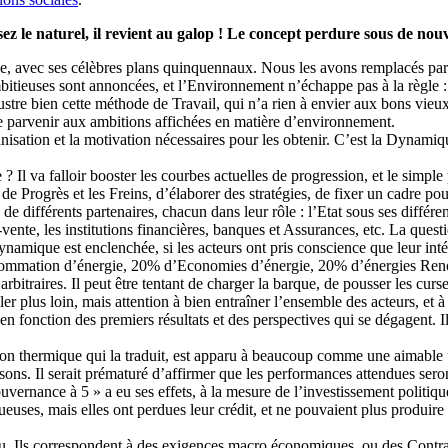
ez le naturel, il revient au galop ! Le concept perdure sous de nouv
e, avec ses célèbres plans quinquennaux. Nous les avons remplacés par
bitieuses sont annoncées, et l’Environnement n’échappe pas à la règle 
ustre bien cette méthode de Travail, qui n’a rien à envier aux bons vie
 de parvenir aux ambitions affichées en matière d’environnement.
isation et la motivation nécessaires pour les obtenir. C’est la Dynamique
 Il va falloir booster les courbes actuelles de progression, et le simp
urs de Progrès et les Freins, d’élaborer des stratégies, de fixer un cadre 
 de différents partenaires, chacun dans leur rôle : l’Etat sous ses différ
-vente, les institutions financières, banques et Assurances, etc. La ques
ynamique est enclenchée, si les acteurs ont pris conscience que leur intér
sommation d’énergie, 20% d’Economies d’énergie, 20% d’énergies Renouv
arbitraires. Il peut être tentant de charger la barque, de pousser les curs
aller plus loin, mais attention à bien entraîner l’ensemble des acteurs, e
en fonction des premiers résultats et des perspectives qui se dégagent. 
on thermique qui la traduit, est apparu à beaucoup comme une aimable ut
posons. Il serait prématuré d’affirmer que les performances attendues se
uvernance à 5 » a eu ses effets, à la mesure de l’investissement politiqu
euses, mais elles ont perdues leur crédit, et ne pouvaient plus produire le
eau. Ils correspondent à des exigences macro économiques, ou des Contr