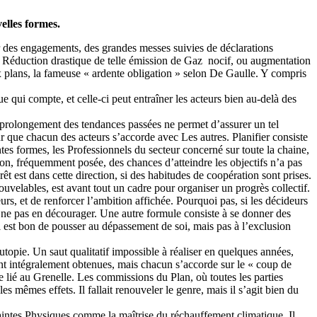
elles formes.
 des engagements, des grandes messes suivies de déclarations
: Réduction drastique de telle émission de Gaz nocif, ou augmentation
ux plans, la fameuse « ardente obligation » selon De Gaulle. Y compris
 qui compte, et celle-ci peut entraîner les acteurs bien au-delà des
le prolongement des tendances passées ne permet d’assurer un tel
pour que chacun des acteurs s’accorde avec Les autres. Planifier consiste
entes formes, les Professionnels du secteur concerné sur toute la chaine,
tion, fréquemment posée, des chances d’atteindre les objectifs n’a pas
êt est dans cette direction, si des habitudes de coopération sont prises.
elables, est avant tout un cadre pour organiser un progrès collectif.
eurs, et de renforcer l’ambition affichée. Pourquoi pas, si les décideurs
t à ne pas en décourager. Une autre formule consiste à se donner des
Il est bon de pousser au dépassement de soi, mais pas à l’exclusion
opie. Un saut qualitatif impossible à réaliser en quelques années,
ront intégralement obtenues, mais chacun s’accorde sur le « coup de
e lié au Grenelle. Les commissions du Plan, où toutes les parties
s mêmes effets. Il fallait renouveler le genre, mais il s’agit bien du
aintes Physiques comme la maîtrise du réchauffement climatique. Il