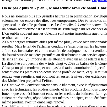
On ne parle plus de « plan », le mot semble avoir été banni. Chass
Nous ne sommes plus aux grandes heures de la planification soviétiqu
solennelles, ou encore des directives européennes. Des
s am
Perspective
spectaculaire de telle performance. Le
Grenelle de l’environnement
ill
un certain scepticisme : Il est courant de s’interroger sur les chances
L’on oublie souvent que les objectifs sont moins importants que l’organ
résultats annoncés.
20% d’énergies renouvelables (ou même plus), est-ce bien raisonnable ?
résultat. Mais le fait de l’afficher conduit à s’interroger sur les facte
à faire ces inventaires et voir la manière de conjuguer les interventions
du fournisseur de matières première au distributeur et au service après
de sens en soi. Qu’importe de les atteindre avec un an de retard si la d
La directive européenne des « trois vingt », 20% de baisse de la Con
C’est ça un plan moderne, et non pas la fixation autoritaire d’objectifs 
sentent que les premiers objectifs sont à portée de main, et qu’il faut 
rendez-vous réguliers, qui pourront rehausser le niveau des exigences 
des Moins bien préparés à l’effort.
Le
Grenelle de l’environnement
dans le bâtiment, avec la règlementati
avec les techniques, les professionnels, et les produits dont nous dis
fouet » que ces décisions ont eues sur les métiers du bâtiment. La « go
étaient représentées, répondaient aux mêmes principes, et ont été fructu
même produit, avec un emballage rénové.
Ces chiffres qui figurent dans les « plans » ne sortent pas d’un chap