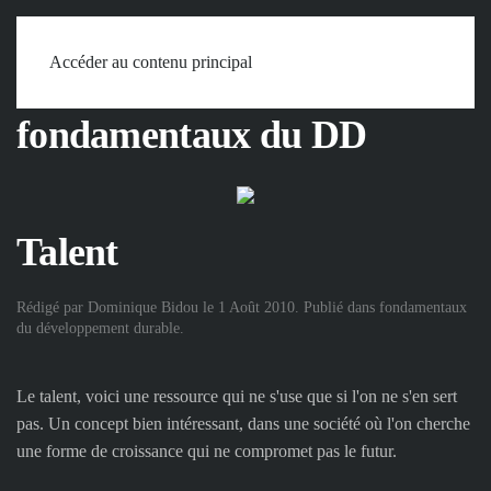
Accueil
Mots
fondamentaux du DD
Talent
Accéder au contenu principal
fondamentaux du DD
Talent
Rédigé par Dominique Bidou le
1 Août 2010
. Publié dans
fondamentaux
du développement durable
.
Le talent, voici une ressource qui ne s'use que si l'on ne s'en sert
pas. Un concept bien intéressant, dans une société où l'on cherche
une forme de croissance qui ne compromet pas le futur.