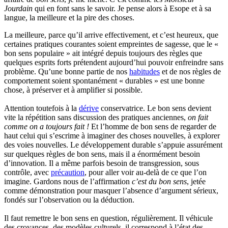
Jourdain
qui en font sans le savoir. Je pense alors à Esope et à sa
langue, la meilleure et la pire des choses.
La meilleure, parce qu’il arrive effectivement, et c’est heureux, que
certaines pratiques courantes soient empreintes de sagesse, que le «
bon sens populaire » ait intégré depuis toujours des règles que
quelques esprits forts prétendent aujourd’hui pouvoir enfreindre sans
problème. Qu’une bonne partie de nos
habitudes
et de nos règles de
comportement soient spontanément « durables » est une bonne
chose, à préserver et à amplifier si possible.
Attention toutefois à la
dérive
conservatrice. Le bon sens devient
vite la répétition sans discussion des pratiques anciennes,
on fait
comme on a toujours fait !
Et l’homme de bon sens de regarder de
haut celui qui s’escrime à imaginer des choses nouvelles, à explorer
des voies nouvelles. Le développement durable s’appuie assurément
sur quelques règles de bon sens, mais il a énormément besoin
d’innovation. Il a même parfois besoin de transgression, sous
contrôle, avec
précaution
, pour aller voir au-delà de ce que l’on
imagine. Gardons nous de l’affirmation
c’est du bon sens
, jetée
comme démonstration pour masquer l’absence d’argument sérieux,
fondés sur l’observation ou la déduction.
Il faut remettre le bon sens en question, régulièrement. Il véhicule
des croyances, des modèles culturels, il correspond à l’état des