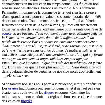
connaissances en un lieu et en un temps donné. Les règles du bon
sens ne sont pas absolues. Prenons un exemple. Nous admirons
Parmentier, l’homme de la pomme de terre, qui a su faire preuve
d’une grande astuce pour convaincre ses contemporains de l’intérêt
de ces tubercules. Tout homme de science qu’il fût, il a défendu
fermement que l’eau de la Seine à Paris, qui recevait directement
toutes les saletés de la ville, était meilleure pour la santé que l’eau de
source
.
Si les buveurs d’eau voulaient goûter avec attention celle de
la Seine, ils trouveraient sans doute de la différence dans l’eau
puisée au dessus de Paris ou dans son enceinte : cette dernière a
évidemment plus de ténuité, de légèreté, et de saveur ; ce n’est point
qu’elle renferme une plus grande quantité de matières salines et
extractives, mais elle possède une surabondance d’air, qui s’y forme
au moyen du mouvement augmenté dans son passage par
l’impulsion que lui communique l’arrivée des matières qu’on y jette
(1)
. Bon sens hier qui ne l’est plus aujourd’hui. Sans doute rira-t-on
dans quelques siècles de certaines de nos croyances trop facilement
appelées
bon sens
.
Si ce fameux bon sens nous porte à la prudence, il faut s’en féliciter.
Les
usages
traditionnels ont leurs fondements, et il ne faut pas s’en
écarter sans avoir évalué les
risques
encourus. Connaître les
mécanismes qui ont conduit aux règles de bon sens est à ce titre une
des voies du
progrès
.