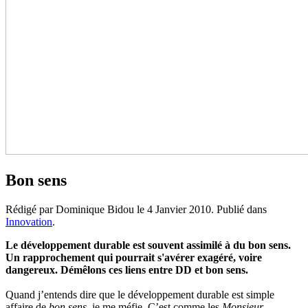
Bon sens
Rédigé par Dominique Bidou le
4 Janvier 2010
. Publié dans
Innovation
.
Le développement durable est souvent assimilé à du bon sens.
Un rapprochement qui pourrait s'avérer exagéré, voire
dangereux. Démêlons ces liens entre DD et bon sens.
Quand j’entends dire que le développement durable est simple
affaire de
bon sens
, je me méfie. C’est comme les
Monsieur