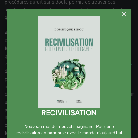
procédures aurait sans doute permis de trouver ces
améliorations, mais il n’y avait pas le déclic, la motivation
×
qui a conduit à ce résultat.
Autre exemple avec la
haute qualité environnementale
des
bâtiments (HQE). La première étape consiste à bien
formuler la demande. De quoi a-t-on besoin ? Cette
question, bien simple, est le plus souvent escamotée, tant
elle parait triviale. On fait comme d’habitude,
comme d’hab.
dirait-on pour être moderne. Bouygues Télécom se l’ai
posée, cette question, pour un centre de relations client
conçu avec la démarche HQE. Résultat ? Un gain
considérable de Surface, de l’ordre de 40%, en travaillant sur
une meilleurs utilisation de certains locaux (salles de
réunion, de formation, restaurant), une réflexion sur le
RECIVILISATION
mobilier et le rangement, une analyse plus fine des
circulations. Là encore, c’est l’environnement qui a été le
Nouveau monde, nouvel imaginaire. Pour une
facteur déclencheur de ce qui aurait dû n’être que de la
recivilisation en harmonie avec le monde d’aujourd’hui