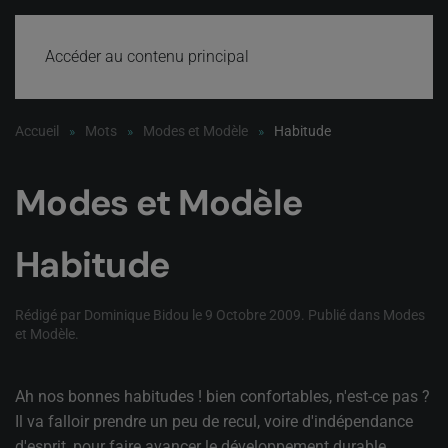
Accéder au contenu principal
Accueil
Mots
Modes et Modèle
Habitude
Modes et Modèle
Habitude
Rédigé par Dominique Bidou le
9 Octobre 2009
. Publié dans
Modes
et Modèle
.
Ah nos bonnes habitudes ! bien confortables, n'est-ce pas ?
Il va falloir prendre un peu de recul, voire d'indépendance
d'esprit, pour faire avancer le développement durable.