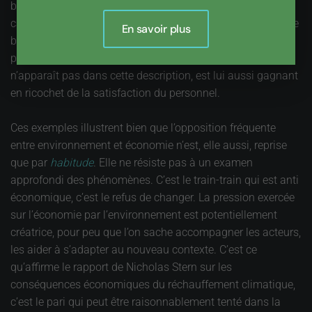
bonne gestion. Ajoutez à cela les améliorations dans le
cadre de Travail offert aux agents, et vous admettrez que le
En savoir plus
bilan est encourageant pour tout le monde : entreprise,
personnel, et planète. Je suis prêt à parier que le client, qui
n’apparaît pas dans cette description, est lui aussi gagnant
en ricochet de la satisfaction du personnel.
Ces exemples illustrent bien que l’opposition fréquente
entre environnement et économie n’est, elle aussi, reprise
que par
habitude
. Elle ne résiste pas à un examen
approfondi des phénomènes. C’est le train-train qui est anti
économique, c’est le refus de changer. La pression exercée
sur l’économie par l’environnement est potentiellement
créatrice, pour peu que l’on sache accompagner les acteurs,
les aider à s’adapter au nouveau contexte. C’est ce
qu’affirme le rapport de Nicholas Stern sur les
conséquences économiques du réchauffement climatique,
c’est le pari qui peut être raisonnablement tenté dans la