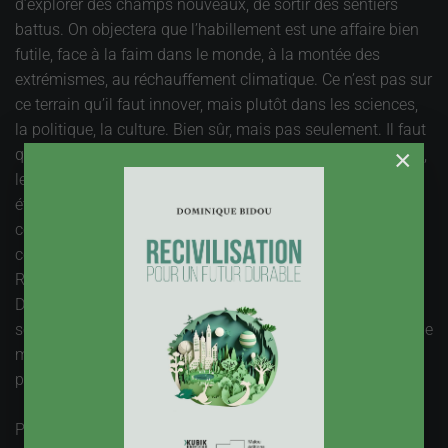
d’explorer des champs nouveaux, de sortir des sentiers
battus. On objectera que l’habillement est une affaire bien
futile, face à la faim dans le monde, à la montée des
extrémismes, au réchauffement climatique. Ce n’est pas sur
ce terrain qu’il faut innover, mais plutôt dans les sciences,
la politique, la culture. Bien sûr, mais pas seulement. Il faut
×
que les groupes sociaux se retrouvent, avec leurs marques,
leurs signes de reconnaissance. L’habillement a souvent
été une manière d’afficher ses idées ou son appartenance,
comme en témoignent les costumes des anciennes
corporations, sans parler des sans culottes de la
Révolution, des incroyables et des merveilleuses du
Directoire, ou encore du costume Mao. Il est bon qu’il en
soit ainsi, dès lors que la pression sociale n’impose pas une
mode unique, uniformisant à la fois les vêtements et les
pensées.
Pourquoi pas la cravate, dans ces conditions ? Oui, mais