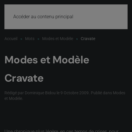
Accéder au contenu principal
Accueil
Mots
Modes et Modèle
Cravate
Modes et Modèle
Cravate
Rédigé par Dominique Bidou le
9 Octobre 2009
. Publié dans
Modes
et Modèle
.
Une chronique plus légère, en ces temps de crises, pour