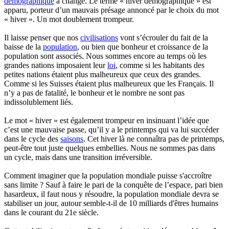
démographique
a changé. Le terme « hiver démographique » est
apparu, porteur d’un mauvais présage annoncé par le choix du mot
« hiver ». Un mot doublement trompeur.
Il laisse penser que nos
civilisations
vont s’écrouler du fait de la
baisse de la
population
, ou bien que bonheur et croissance de la
population sont associés. Nous sommes encore au temps où les
grandes nations imposaient leur
loi
, comme si les habitants des
petites nations étaient plus malheureux que ceux des grandes.
Comme si les Suisses étaient plus malheureux que les Français. Il
n’y a pas de fatalité, le bonheur et le nombre ne sont pas
indissolublement liés.
Le mot « hiver » est également trompeur en insinuant l’idée que
c’est une mauvaise passe, qu’il y a le printemps qui va lui succéder
dans le cycle des
saisons
. Cet hiver là ne connaîtra pas de printemps,
peut-être tout juste quelques embellies. Nous ne sommes pas dans
un cycle, mais dans une transition irréversible.
Comment imaginer que la population mondiale puisse s'accroître
sans limite ? Sauf à faire le pari de la conquête de l’espace, pari bien
hasardeux, il faut nous y résoudre, la population mondiale devra se
stabiliser un jour, autour semble-t-il de 10 milliards d'êtres humains
dans le courant du 21e siècle.