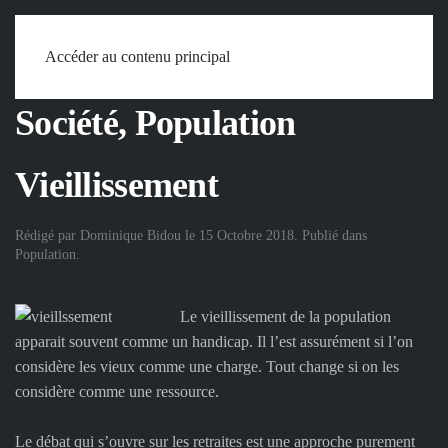
Accueil
Mots
Société, Population
Vieillissement
Accéder au contenu principal
Société, Population
Vieillissement
Rédigé par Dominique Bidou le
15 Octobre 2018
. Publié dans
Population
.
Le vieillissement de la population
apparait souvent comme un handicap. Il l’est assurément si l’on
considère les vieux comme une charge. Tout change si on les
considère comme une ressource.
Le débat qui s’ouvre sur les retraites est une approche purement