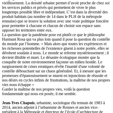
vieillissement. La densité urbaine permet d’avoir proche de chez soi
les services publics et privés qui permettent de vivre le plus
longtemps possible libre et indépendant. C’est dans la diversité des
produit habitats (au nombre de 14 dans le PLH de la métropole
rennaise) que se trouve la solution avec une vraie politique foncière
pour permettre à chacune et chacun de choisir son espace sans
opposer les territoires entre eux.
La question que la pandémie pose est plutôt ce que le philosophe
Harmunt Rosa qui va plus loin quand il pose la question du contrôle
du monde par l’homme. « Mais alors que toutes les expériences et
les richesses potentielles de l'existence gisent à notre portée, elles se
dérobent soudain à nous. Le monde se referme mystérieusement ; il
devient illisible et muet. Le désastre écologique montre que la
conquête de notre environnement façonne un milieu hostile. Le
surgissement de crises erratiques révèle l'inanité d'une volonté de
contrôle débouchant sur un chaos généralisé. Et, à mesure que les
promesses d'épanouissement se muent en injonctions de réussite et
nos désirs en cycles infinis de frustrations, la maîtrise de nos propres
vies nous échappe »
Garder la maîtrise de nos propres vies, voilà la question
fondamentale qui nous est posée, il me semble.
Jean-Yves Chapuis
, urbaniste, sociologue élu rennais de 1983 à
2014, ancien adjoint à l’urbanisme de Rennes et ancien vice-
président à la Métropole et directeur de l’école d’architecture de