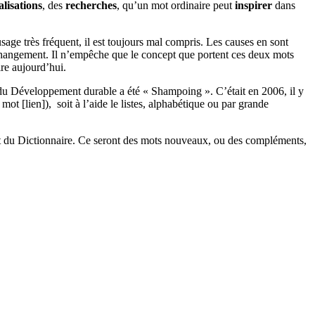
alisations
, des
recherches
, qu’un mot ordinaire peut
inspirer
dans
usage très fréquent, il est toujours mal compris. Les causes en sont
 au changement. Il n’empêche que le concept que portent ces deux mots
ire aujourd’hui.
x du Développement durable a été « Shampoing ». C’était en 2006, il y
t [lien]), soit à l’aide le listes, alphabétique ou par grande
prit du Dictionnaire. Ce seront des mots nouveaux, ou des compléments,