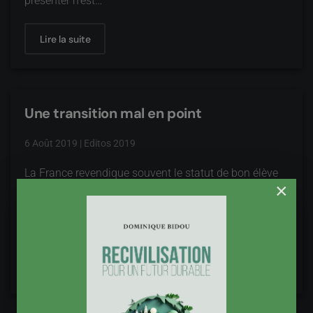
présenter n'est…
Lire la suite
Une transition mal en point
6 Août 2019
|
Editos 2019
La France revendique souvent le statut de bon élève
×
de la lutte contre le dérèglement climatique. Les
émissions françaises de gaz à effet de serre sont en
baisse, malgré…
Lire la suite