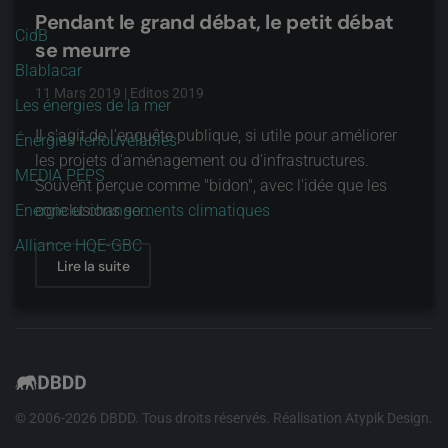
Pendant le grand débat, le petit débat
CidB
se meurre
Blablacar
11 Mars 2019
|
Editos 2019
Les énergies de la mer
Il s'agit de l'enquête publique, si utile pour améliorer
Énergies renouvelables
les projets d'aménagement ou d'infrastructures.
MEDIA PEPS
Souvent perçue comme "bidon", avec l'idée que les
Energie et changements climatiques
conclusions so…
Alliance HQE-GBC
Lire la suite
© 2006-
2026
DBDD. Tous droits réservés. Réalisation
Atypik Design
.