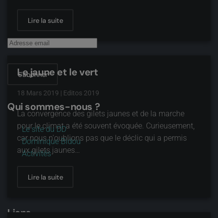
Abonnez-vous à notre lettre d'information
Lire la suite
Le jaune et le vert
S'abonner
18 Mars 2019
|
Editos 2019
Qui sommes-nous ?
La convergence des gilets jaunes et de la marche
pour le climat a été souvent évoquée. Curieusement,
Le site du DD
car nous n'oublions pas que le déclic qui a permis
Dominique Bidou
aux gilets jaunes…
Activités
Lire la suite
Liens