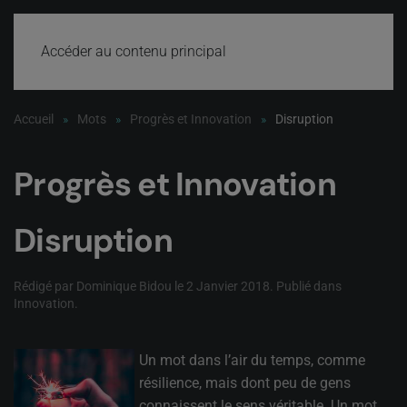
Accéder au contenu principal
Accueil
Mots
Progrès et Innovation
Disruption
Progrès et Innovation
Disruption
Rédigé par Dominique Bidou le
2 Janvier 2018
. Publié dans
Innovation
.
Un mot dans l’air du temps, comme
résilience, mais dont peu de gens
connaissent le sens véritable. Un mot