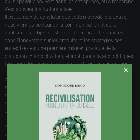
qui s’applique souvent dans les entreprises, où a recherche
s’est souvent institutionnalisée.
Il est curieux de constater que cette méthode, disruptive,
nous vient du secteur de la communication et de la
publicité, où l’objectif est de se différencier. Le transfert
dans l’innovation sur les produits et les stratégies des
entreprises est une première mise en pratique de la
disruption. Allons plus loin, et appliquons-la aux politiques.
Plusieurs domaines semblent dans l’impasse. Beaucoup
×
d’argent pour peu de résultats, et surtout aucune
perspective d’amélioration. Les dépenses ne cessent de
s’accroître, c’est comme si l’action publique était à la
remorque du problème. C’est le cas du logement, avec un
nombre de mal logés ou de sans domicile qui ne cesse
d’augmenter, malgré un budget considérable. Le coût des
mesures d’urgence grève durement les ressources
disponibles pour trouver une solution durable. Peut-être
une approche disruptive ferait du bien et ouvrirait de