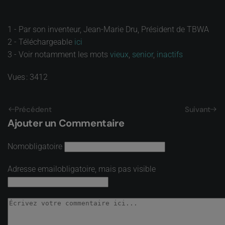
1 - Par son inventeur, Jean-Marie Dru, Président de TBWA
2 - Téléchargeable
ici
3 - Voir notamment les mots
vieux
,
senior
,
inactifs
Vues : 3412
Précédent
Suivant
Ajouter un Commentaire
Nom
obligatoire
Adresse email
obligatoire, mais pas visible