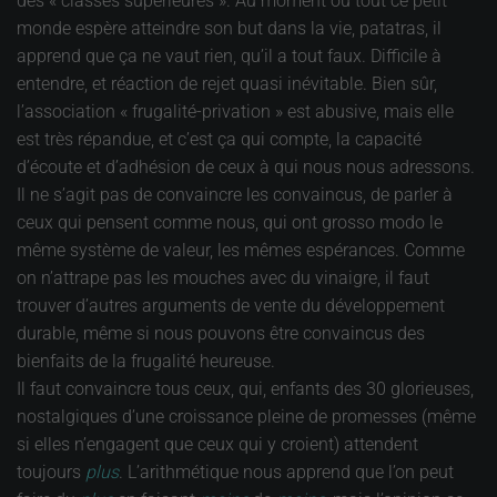
des « classes supérieures ». Au moment où tout ce petit
monde espère atteindre son but dans la vie, patatras, il
apprend que ça ne vaut rien, qu’il a tout faux. Difficile à
entendre, et réaction de rejet quasi inévitable. Bien sûr,
l’association « frugalité-privation » est abusive, mais elle
est très répandue, et c’est ça qui compte, la capacité
d’écoute et d’adhésion de ceux à qui nous nous adressons.
Il ne s’agit pas de convaincre les convaincus, de parler à
ceux qui pensent comme nous, qui ont grosso modo le
même système de valeur, les mêmes espérances. Comme
on n’attrape pas les mouches avec du vinaigre, il faut
trouver d’autres arguments de vente du développement
durable, même si nous pouvons être convaincus des
bienfaits de la frugalité heureuse.
Il faut convaincre tous ceux, qui, enfants des 30 glorieuses,
nostalgiques d’une croissance pleine de promesses (même
si elles n’engagent que ceux qui y croient) attendent
toujours
plus
. L’arithmétique nous apprend que l’on peut