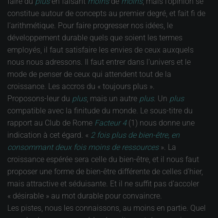
faire du
plus
en faisant
moins
de
moins
, mais l’opinion se
constitue autour de concepts au premier degré, et fait fi de
l’arithmétique. Pour faire progresser nos idées, le
développement durable quels que soient les termes
employés, il faut satisfaire les envies de ceux auxquels
nous nous adressons. Il faut entrer dans l’univers et le
mode de penser de ceux qui attendent tout de la
croissance. Les accros du « toujours plus ».
Proposons-leur du
plus
, mais un autre
plus
. Un
plus
compatible avec la finitude du monde. Le sous-titre du
rapport au Club de Rome
Facteur 4
(1) nous donne une
indication à cet égard. «
2 fois plus de bien-être, en
consommant deux fois moins de ressources
». La
croissance espérée sera celle du bien-être, et il nous faut
proposer une forme de bien-être différente de celles d’hier,
mais attractive et séduisante. Et il ne suffit pas d’accoler
« désirable » au mot durable pour convaincre.
Les pistes, nous les connaissons, au moins en partie. Quel