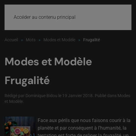
Accéder au contenu principal
Accueil
Mots
Modes et Modèle
Frugalité
Modes et Modèle
Frugalité
Rédigé par Dominique Bidou le
19 Janvier 2018
. Publié dans
Modes
et Modèle
.
Face aux périls que nous faisons courir à la
planète et par conséquent à l’humanité, la
tentation est forte de prôner la frugalité, un