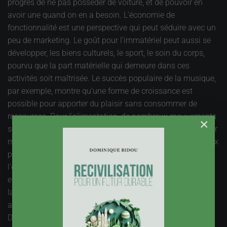
progrès de ne pas posséder de voiture, et de pouvoir en
avoir une quand on en a besoin. L’économie de
fonctionnalité est une perspective qui peut séduire avec un
peu de marketing. Le goût pour l’immatériel peut aussi se
développer, les biens culturels, le sport, le soin du corps,
pourvu que la part matérielle qui demeure dans ces
activités soit maîtrisée. Le succès populaire de la musique,
par exemple, montre qu’une forme de croissance est
possible pour apporter du plaisir sans consommer de
ressources. Pour l’alimentation, de nombreux mouvements
×
sociaux ont commencé à changer les modèles, le « manger
mieux » pourrait prendre la place du « manger plus ». Mieux
pour le plaisir, pour la santé et pour la planète. Créer de
l’émotion, ça ne pèse pas sur la planète, et c’est
enrichissant. Aujourd’hui, cette émotion est souvent liée à
la possession de biens matériels, et c’est là qu’il faut
apporter un changement radical.
D’une manière générale, la seule manière de sortir de la