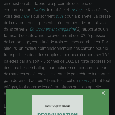
en question était fabriqué à proximité des lieux de
consommation.
Moins
de matière et
moins
de Kilomètres,
voilà des
moin
s qui sonnent
plus
pour la planète. La presse
de l’environnement présente fréquemment des initiatives
dans ce sens.
Environnement magazine
(2) rapporte qu’un
fabricant de café annonce avoir réduit de 10% l’épaisseur
de l’emballage, constitué de trois couches combinées. Par
ailleurs, un meilleur dimensionnement des cartons pour le
transport des dosettes souples a permis d’économiser 167
palettes par an, soit 7,5 tonnes de CO2. La forte progression
des dosettes, emballage particulièrement consommateur
de matières et d’énergie, ne vient-elle pas réduire à néant ce
gain durement acquis ? Dans le calcul du
moins
, il faut tout
intégrer, tout comme les dégradations que l’on appelle
×
externes devraient l’être dans le calcul du plus.
Le même magazine présente une autre piste, bien
intéressante. Il s’agit d’économies d’électricité, et de