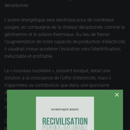
décarbonée.
L'avenir énergétique sera électrique pour de nombreux
usages, en compagnie de la chaleur décarbonée, comme la
géothermie et le solaire thermique. Au lieu de freiner
l'augmentation de notre capacité de production d’électricité,
il vaudrait mieux accélérer l’évolution vers l’électrification,
inéluctable et profitable.
Le « nouveau nucléaire », souvent évoqué, serait une
solution à la croissance de l'offre d'électricité, mais il
n’apportera sa contribution que dans une quinzaine
d'années, et à un prix double de celui des ENR. Retarder
×
l'électrification de 15 ans pour en bénéficier serait un non-
sens technologique et économique.
Que faire pendant cette période cruciale, celle de la
transition vers l'électrique ? Il reste deux
leviers