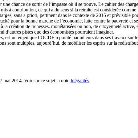
r une chance de sortir de l’impasse où il se trouve. Le cahier des charge
mis à contribution, ce qui a du sens si la retraite est considérée comme 
harges, sans a priori, pertinent dans le contexte de 2015 et prévisible p
cacité pour la bonne marche de l’économie, lutte contre la pauvreté et sé
 à la création de richesses, monétarisées ou non, de citoyenneté active, e
armi d’autres pistes que des économistes pourraient imaginer.
, est un enjeu que l’OCDE a pointé par ailleurs dans ses travaux sur les i
sons sont multiples, aujourd’hui, de mobiliser les esprits sur la redistr
-7 mai 2014. Voir sur ce sujet la note
Inégalités