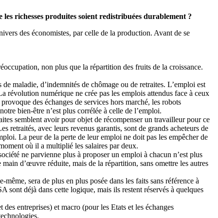
es richesses produites soient redistribuées durablement ?
nivers des économistes, par celle de la production. Avant de se
occupation, non plus que la répartition des fruits de la croissance.
ngés de maladie, d’indemnités de chômage ou de retraites. L’emploi est
La révolution numérique ne crée pas les emplois attendus face à ceux
 provoque des échanges de services hors marché, les robots
otre bien-être n’est plus corrélée à celle de l’emploi.
raites semblent avoir pour objet de récompenser un travailleur pour ce
es retraités, avec leurs revenus garantis, sont de grands acheteurs de
mploi. La peur de la perte de leur emploi ne doit pas les empêcher de
ment où il a multiplié les salaires par deux.
 société ne parvienne plus à proposer un emploi à chacun n’est plus
 main d’œuvre réduite, mais de la répartition, sans omettre les autres
elle-même, sera de plus en plus posée dans les faits sans référence à
A sont déjà dans cette logique, mais ils restent réservés à quelques
 des entreprises) et macro (pour les Etats et les échanges
technologies.