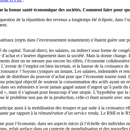
 la bonne santé économique des sociétés. Comment faire pour que l
question de la répartition des revenus a longtemps été éclipsée, dans l’u
ment.
latéraux (rejets dans l’environnement notamment) n’étaient guère une pré
té du capital. Travail direct, les salaires, ou indirect sous forme de co
d’achat et s’insérer dignement dans la société. Mais la donne change. 
ents dont on ne mesure pas encore les effets, l’économie collaborative
L’avenir de l’emploi est bien incertain, et la hausse de la croissance de n
 croissance ? Soyons cyniques un instant. Les salaires, indemnités et ret
cipale de distribuer du pouvoir d’achat pour que l’économie tourne rond. L
our principal objectif de soutenir la consommation des actifs ayant un e
ns ses mémoires n’avoir jamais gagné autant d’argent qu’à partir du mo
il », mais il s’agissait pour beaucoup d’une utopie. L’hypothèse que la
pose le problème non pas de la production, celle-ci étant assurée avec une
participe aussi à la mobilisation des troupes et par suite à la croissance 
nte par rapport à la
rémunération d’un service rendu
. Le RMI et le RS
e pour l’économie, dans ses aspects micro (à l’échelle des individus net
mps, refait surface dans un contexte de mondialisation et des nouvelles 