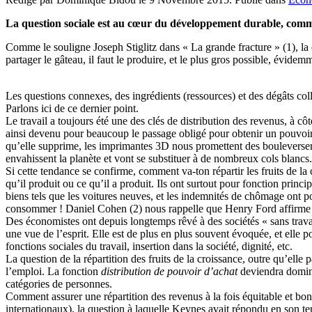
La question sociale est au cœur du développement durable, comme
Comme le souligne Joseph Stiglitz dans « La grande fracture » (1), la 
partager le gâteau, il faut le produire, et le plus gros possible, évidem
Les questions connexes, des ingrédients (ressources) et des dégâts col
Parlons ici de ce dernier point.
Le travail a toujours été une des clés de distribution des revenus, à cô
ainsi devenu pour beaucoup le passage obligé pour obtenir un pouvoir 
qu’elle supprime, les imprimantes 3D nous promettent des bouleversem
envahissent la planète et vont se substituer à de nombreux cols blancs. 
Si cette tendance se confirme, comment va-ton répartir les fruits de la
qu’il produit ou ce qu’il a produit. Ils ont surtout pour fonction prin
biens tels que les voitures neuves, et les indemnités de chômage ont p
consommer ! Daniel Cohen (2) nous rappelle que Henry Ford affirme da
Des économistes ont depuis longtemps rêvé à des sociétés « sans trava
une vue de l’esprit. Elle est de plus en plus souvent évoquée, et elle 
fonctions sociales du travail, insertion dans la société, dignité, etc.
La question de la répartition des fruits de la croissance, outre qu’elle 
l’emploi. La fonction
distribution de pouvoir d’achat
deviendra domina
catégories de personnes.
Comment assurer une répartition des revenus à la fois équitable et bonn
internationaux), la question à laquelle Keynes avait répondu en son te