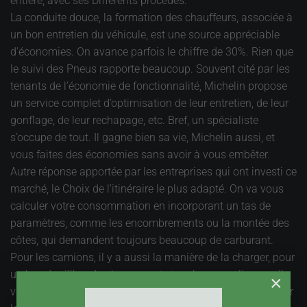
entière, avec ses Différents procédés.
La conduite douce, la formation des chauffeurs, associée à
un bon entretien du véhicule, est une source appréciable
d’économies. On avance parfois le chiffre de 30%. Rien que
le suivi des Pneus rapporte beaucoup. Souvent cité par les
tenants de l’économie de fonctionnalité, Michelin propose
un service complet d’optimisation de leur entretien, de leur
gonflage, de leur rechapage, etc. Bref, un spécialiste
s’occupe de tout. Il gagne bien sa vie, Michelin aussi, et
vous faites des économies sans avoir à vous embêter.
Autre réponse apportée par les entreprises qui ont investi ce
marché, le Choix de l’itinéraire le plus adapté. On va vous
calculer votre consommation en incorporant un tas de
paramètres, comme les encombrements ou la montée des
côtes, qui demandent toujours beaucoup de carburant.
Pour les camions, il y a aussi la manière de la charger, pour
un bon équilibre du chargement et un bon remplissage. Il
×
va falloir se rapprocher d’autres chargeurs, pour mutualiser