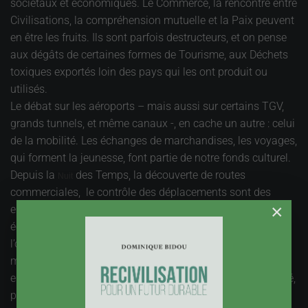
sociétaux et économiques. Le Commerce, la rencontre entre
Civilisations, la compréhension mutuelle et la Paix peuvent
en être les fruits. Ils sont parfois destructeurs, et on pense
aux dégâts de certaines formes de Tourisme, aux Déchets
toxiques exportés loin des pays qui les ont produit ou
utilisés.
Le débat sur les aéroports – mais aussi sur certains TGV,
grands tunnels, et même canaux -, en cache un autre : celui
de la mobilité. Les échanges de marchandises, les voyages,
qui forment la jeunesse, font partie de notre fonds culturel.
Depuis la
des Temps, la découverte de routes
Nuit
commerciales, le contrôle des déplacements sont des
×
enjeux Politiques majeurs, avec des dimensions
économiques et culturelles évidentes. C’était du temps où
l’on croyait que le monde était infini. Dans notre monde
moderne, où nous savons que ce n’est pas le cas, il faut
engager une réflexion sur le rôle de la mobilité. La mobilité,
pourquoi faire, à quel prix, y a-t-il des Limites à ne pas