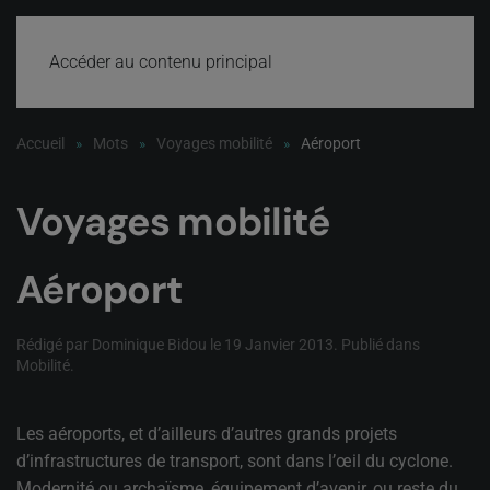
Accéder au contenu principal
Accueil
Mots
Voyages mobilité
Aéroport
Voyages mobilité
Aéroport
Rédigé par Dominique Bidou le
19 Janvier 2013
. Publié dans
Mobilité
.
Les aéroports, et d’ailleurs d’autres grands projets
d’infrastructures de transport, sont dans l’œil du cyclone.
Modernité ou archaïsme, équipement d’avenir, ou reste du