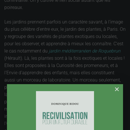
convivialité. On y cultive le lien social autant que les
poireaux.
Les jardins prennent parfois un caractère savant, à l’image
du plus célèbre d’entre eux, le jardin des plantes, à Paris. On
y regroupe des variétés de plantes exotiques ou locales,
pour les observer, et apprendre à mieux les connaître. C’est
le cas notamment du
jardin méditerranéen de Roquebrun
(Hérault). Là, les plantes sont à la fois exotiques et locales !
Elles sont proposées à la Curiosité des promeneurs, et à
l’Envie d’apprendre des enfants, mais elles constituent
aussi un morceau de laboratoire. Un morceau seulement,
parce que le jardin travaille avec des universités et des
×
laboratoires d’entreprises. D’un simple conservatoire d’un
patrimoine biologique, ce qui est déjà pas mal, le jardin
méditerranéen devient un acteur économique. On s’y
intéresse au comportement de tel insecte indésirable chez
l’Olivier, comment le faire fuir sans agresser le milieu