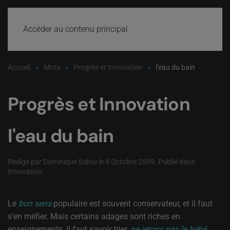
Accéder au contenu principal
Accueil
Mots
Progrès et Innovation
l'eau du bain
Progrès et Innovation
l'eau du bain
Rédigé par Dominique Bidou le
9 Octobre 2009
. Publié dans
Innovation
.
Le
bon sens
populaire est souvent conservateur, et il faut
s'en méfier. Mais certains adages sont riches en
enseignements, il faut savoir trier,
ne jetons pas le bébé