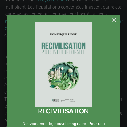
multiplient. Les Populations concernées finissent par rejeter
leur paysage, en ce qu'il entrave leur liberté, au lieu «
×
s'identifier avec les territoires et les villes où ils travaillent et
occupent leurs temps de loisir
», comme le préconise la
convention européenne du paysage.
Le même discours peut être tenu au sujet de
Natura 2000
,
une démarche européenne visant à créer un Réseau
cohérent et efficace de protection « des espèces et des
espaces ». La crainte des Réactions en chaîne, des Impacts
et autres effets collatéraux, conduit à des protections
élargies, avec des glacis, des
no man's land
, qui sont
censés assurer le bon fonctionnement des protections.
Tout ça se négocie âprement, et l'Image de la protection est
tout aussi importante dans ces négociations que les
RECIVILISATION
s précises de protection. Et là encore, le fait de ne pas
Mesure
parvenir à cibler ces mesures conduit à des rejets, des
Nouveau monde, nouvel imaginaire. Pour une