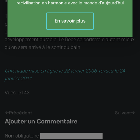
incompréhensions des dialogues de sourd.
recivilisation en harmonie avec le monde d’aujourd’hui
Trop d'Impôt tue l'impôt, dit-on. Sans doute que trop de
En savoir plus
protection tue aussi la protection. Le discernement, et la
confiance qui en résulte, figurent parmi les clés du
développement durable. Le Bébé se portrera d'autant mieux
qu'on sera arrivé à le sortir du bain.
Chronique mise en ligne le 28 février 2006, revues le 24
janvier 2011
Vues : 6143
Précédent
Suivant
Ajouter un Commentaire
Nom
obligatoire