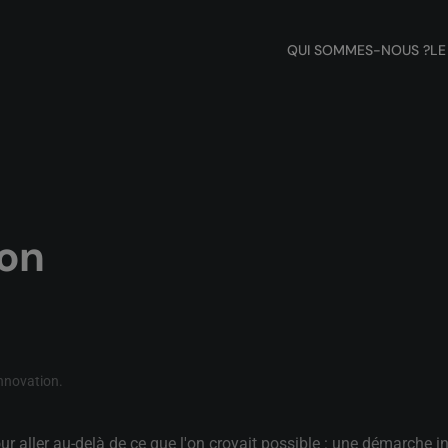
QUI SOMMES-NOUS ?
LE
ion
nnovation
.
ur aller au-delà de ce que l'on croyait possible : une démarche i