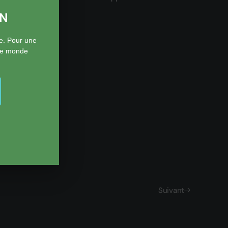
ON
e. Pour une
 le monde
Suivant