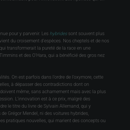
onnue pour y parvenir. Les
hybrides
sont souvent plus
rovient du croisement d’espèces. Nos cheptels et de nos
qui transformerait la pureté de la race en une
immins et des O’Hara, qui a bénéficié des gros nez
tés. On est parfois dans l’ordre de l’oxymore, cette
lles, à dépasser des contradictions dont on
 le doivent même, sans acharnement mais avec la plus
gression. L’innovation est à ce prix, malgré des
e le titre du livre de Sylvain Allemand, qui y
de Grégor Mendel, ni des voitures hybrides,
e des pratiques nouvelles, qui marient des concepts ou