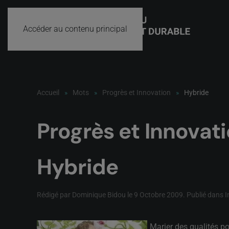
Accéder au contenu principal
Accueil
Mots
Progrès et Innovation
Hybride
Progrès et Innovat
Hybride
Rédigé par Dominique Bidou le
9 Octobre 2009
. Publié dans
I
Marier des qualités po