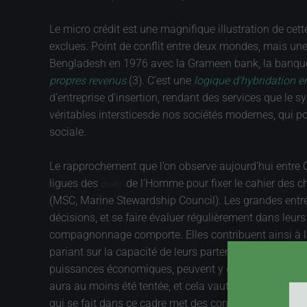
Le micro crédit est une magnifique illustration de cet
exclues. Point de conflit entre deux mondes, mais un
Bengladesh en 1976 avec la Grameen bank, la banque d
propres revenus
(3). C’est une
logique d’hybridation 
d’entreprise d’insertion, rendant des services que le s
véritables interstices
de nos sociétés modernes, qui po
sociale.
Le rapprochement que l’on observe aujourd’hui entre ON
ligues des
de l’Homme pour fixer le cahier des c
droits
(MSC, Marine Stewardship Council). Les grandes entre
décisions, et se faire évaluer régulièrement dans leur
compagnonnage comporte. Elles contribuent ainsi à la d
pariant sur la capacité de leurs partenaires à les dissé
puissances économiques, peuvent y contribuer. L’hybrida
aura au moins été tentée, et cela vaut mieux qu’une o
qui se fait dans ce cadre met des contradictions en évi