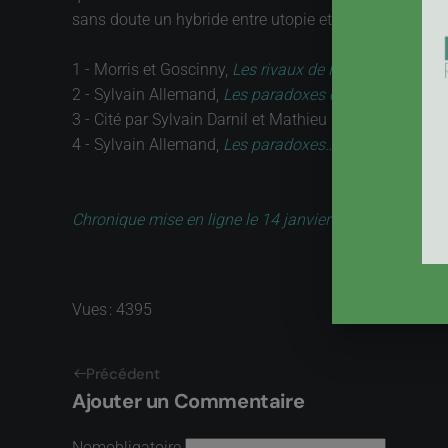
sans doute un hybride entre utopie et pragmatisme. Pui
1 - Morris et Goscinny,
Les rivaux de Painful Gulch
, D
2 - Sylvain Allemand,
Les paradoxes du développemen
3 - Cité par Sylvain Darnil et Mathieu Le Roux dans
80
4 - Sylvain Allemand,
Les paradoxes…
Chronique mise en ligne le 14 janvier 2008
Vues : 4395
Précédent
Ajouter un Commentaire
Nom
obligatoire