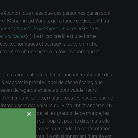
stème économique classique des personnes qui en sont
ière. Muhammad Yunus, qui a lancé ce dispositif au
 dans la boucle économique et de générer leurs
t solidaires
(4). Le micro crédit est une forme
paces économiques et sociaux laissés en friche,
ement serait une perte à la fois économique et
ur a ainsi sollicité la fédération internationale des
d’élaborer le premier label de pêche écologique
oin de regards extérieurs pour valider leurs
t d’entrer dans ce Jeu, malgré tous les risques que ce
introduisent des valeurs qui y étaient étrangères, en
×
 le plus grand nombre, et les grands de ce monde, les
nt ? Il est bien sûr trop tôt pour le dire, mais elle
autre de tous les péchés du monde. La confrontation
ur en sortir par le haut. Le développement durable est