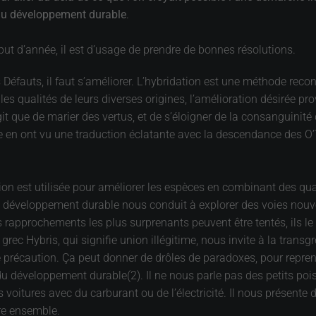
 du développement durable
.
ut d’année, il est d’usage de prendre de bonnes résolutions.
es Défauts, il faut s’améliorer. L’hybridation est une méthode rec
 les qualités de leurs diverses origines, l’amélioration désirée p
it que de marier des vertus, et de s’éloigner de la consanguinité 
en ont vu une traduction éclatante avec la descendance des O’T
on est utilisée pour améliorer les espèces en combinant des quali
 développement durable nous conduit à explorer des voies nouve
Les rapprochements les plus surprenants peuvent être tentés, ils
u grec Hybris, qui signifie union illégitime, nous invite à la trans
e précaution. Ça peut donner de drôles de paradoxes, pour reprendr
développement durable(2). Il ne nous parle pas des petits pois 
s voitures avec du carburant ou de l’électricité. Il nous présent
vre ensemble.