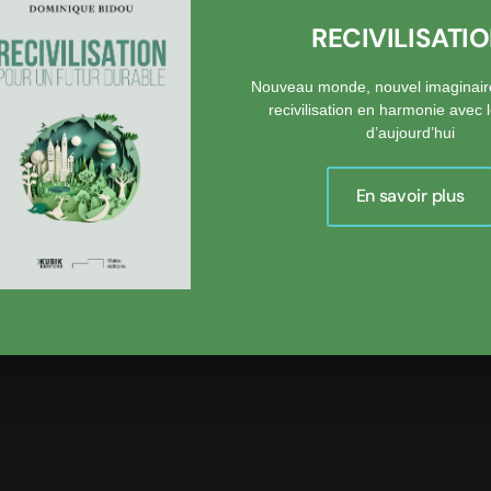
sse-t-il être fécond !
RECIVILISATI
upuis, 1962
Nouveau monde, nouvel imaginair
t durable
, Le Cavalier bleu, 2007
recivilisation en harmonie avec
 hommes pour changer le monde
, JC Lattès, 2005
d’aujourd’hui
En savoir plus