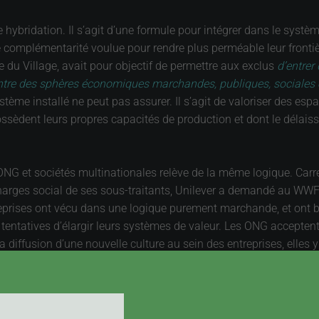
te hybridation. Il s’agit d’une formule pour intégrer dans le sy
e complémentarité voulue pour rendre plus perméable leur front
u Village, avait pour objectif de permettre aux exclus
d’entrer
entre des sphères économiques marchandes, publiques, sociales e
ystème installé ne peut pas assurer. Il s’agit de valoriser des es
ssèdent leurs propres capacités de production et dont le délaiss
G et sociétés multinationales relève de la même logique. Carrefo
harges social de ses sous-traitants, Unilever a demandé au WWF 
prises ont vécu dans une logique purement marchande, et ont bes
s tentatives d’élargir leurs systèmes de valeur. Les ONG accepten
iffusion d’une nouvelle culture au sein des entreprises, elles y 
miner. C’est qu’il ne suffit pas d’avoir raison, il faut convaincre
tion éthique qui doit en résulter fonctionnera-telle convenableme
pposition systématique, où chacun se replie sur soi et accuse l’
dence, mais c’est la première étape à franchir si l’on veut un jo