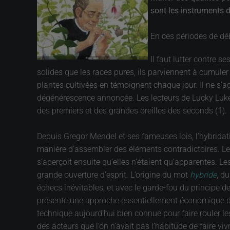
sont les instruments
En ces périodes de déb
Il faut lutter contre s
solides que les races pures, ils parviennent à cumuler
plantes cultivées en témoignent chaque jour. Il ne s’ag
dégénérescence annoncée. Les lecteurs de Lucky Luke 
des premiers et des grandes oreilles des seconds (1).
Depuis Gregor Mendel et ses fameuses lois, l’hybridati
manière d’assembler des éléments contradictoires. Le
s’aperçoit ensuite qu’elles n’étaient qu’apparentes. 
grande ouverture d’esprit. L’origine du mot
hybride
, d
échecs inévitables, et avec le garde-fou du principe d
présente une approche essentiellement économique du 
technique aujourd’hui bien connue pour faire rouler le
des acteurs que l’on n’avait pas l’habitude de faire vi