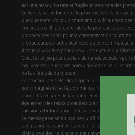
est une ressource rare et fragile, et sera une des pre
Le lien est donc fort entre la proximité et les enjeux g
quelque sorte. Voilà un chantier à ouvrir, au-delà de
concitoyens. Il faut entrer dans la pratique, avec des 
proposer des choix pour la consommation courante inté
producteurs, et l’autre destinées au consommateur, à 
Il reste la « culture populaire ». Une culture qui s’in
C’est là l’enjeu pour que la « demande sociale » porte 
équivalents « hussards noirs » du XIXe siècle. Ils ont
de la « finitude du monde ».
La fonction peut être développée à l’école, mais celle-c
sont imaginés ici et là, comme pour le tri des déchet
pourrait s’emparer de la qualité environnementale, sa
également des relais potentiels pour accompagner la 
missions d’information, et les activités culturelles.
Le message ne serait pas perçu s’il n’était pas repris 
achats publics sont en outre un levier significatif pour
clair à ce sujet. Le discours peut alors se développer