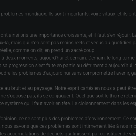
 problèmes mondiaux. Ils sont importants, voire vitaux, et ils on
 ont ainsi pris une importance croissante, et il faut s’en réjouir.
x-là, mais qui n’en sont pas moins réels et vécus au quotidien pa
e réelle, comme on dit, en prend un sacré coup.
à deux moments, aujourd’hui et demain. Demain, le long terme, a 
sa progression s’est faite en partie au détriment d’aujourd’hui, 
dre les problèmes d’aujourd’hui sans compromettre l’avenir, gagn
dette au bruit et au paysage. Notre esprit cartésien nous a peut-êt
à ne s’oppose pas, ils se conjuguent. Quel que soit le thème reten
e système qu’il faut avoir en tête. Le cloisonnement dans les es
 l’opinion, ce ne sont plus des problèmes d’’environnement. Ce so
tant, nous savons que ces problèmes sont intimement liés à nos 
les accumulations de déchets qui finissent par constituer de vér