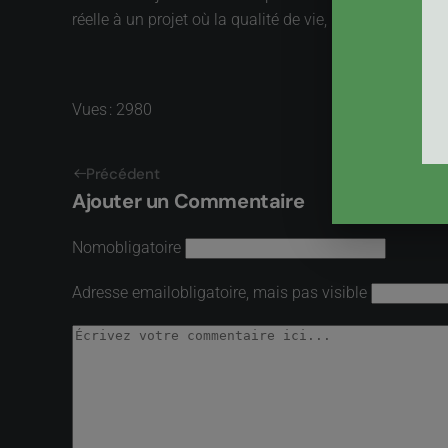
réelle à un projet où la qualité de vie, ici et mainte
Vues : 2980
Précédent
Ajouter un Commentaire
Nom
obligatoire
Adresse email
obligatoire, mais pas visible