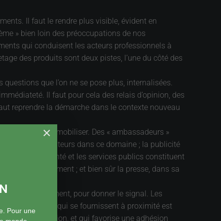
ents. Il faut le rendre plus visible, évident en
stème » bien loin des préoccupations de nos
glements qui conduisent les acteurs professionnels à
tage des produits sont deux pistes, l’une du côté des
s questions que l’on ne se pose plus, internalisées.
immédiateté. Il faut pour cela des relais d’opinion, des
l faut reprendre la démarche dans le contexte nouveau
×
 entière qui doit se mobiliser. Des « ambassadeurs »
eil des consommateurs dans ce domaine ; la publicité
ofessions de santé et les services publics constituent
et de comportement ; et bien sûr la presse, dans sa
ON
ngager ostensiblement, pour donner le signal. Les
cantines scolaires qui se fournissent à proximité est
e. Pour une
e cette mobilisation, et qui favorise une adhésion
 le monde