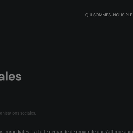
QUI SOMMES-NOUS ?
LE
ales
anisations sociales
.
ns immédiates. La forte demande de proximité qui s’affirme aujo