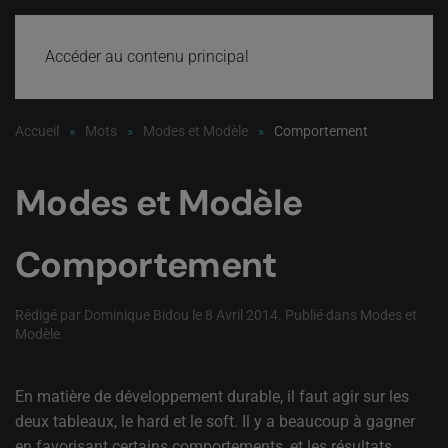
Accéder au contenu principal
Accueil
Mots
Modes et Modèle
Comportement
Modes et Modèle
Comportement
Rédigé par Dominique Bidou le
8 Avril 2014
. Publié dans
Modes et
Modèle
.
En matière de développement durable, il faut agir sur les
deux tableaux, le hard et le soft. Il y a beaucoup à gagner
en favorisant certains comportements, et les résultats