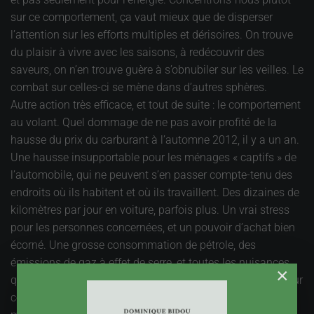
sur ce comportement, ça vaut mieux que de disperser
l’attention sur les efforts multiples et dérisoires. On trouve
du plaisir à vivre avec les saisons, à redécouvrir des
saveurs, on n’en trouve guère à s’obnubiler sur les veilles. Le
combat sur celles-ci se mène dans d’autres sphères.
Autre action très efficace, et tout de suite : le comportement
au volant. Quel dommage de ne pas avoir profité de la
hausse du prix du carburant à l’automne 2012, il y a un an.
Une hausse insupportable pour les ménages « captifs » de
l’automobile, qui ne peuvent s’en passer compte-tenu des
endroits où ils habitent et où ils travaillent. Des dizaines de
kilomètres par jour en voiture, parfois plus. Un vrai stress
pour les personnes concernées, et un pouvoir d’achat bien
écorné. Une grosse consommation de pétrole, des
émissions de gaz à effet de serre, et toutes les nuisances
×
que produit la voiture. Le pétrole augment de quelques pour
cents, et c’est la goute d’eau qui fait déborder le vase. Les