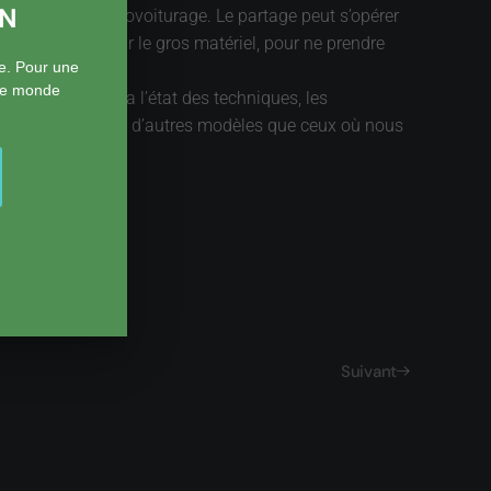
ON
iverses formes, covoiturage. Le partage peut s’opérer
opératives pour le gros matériel, pour ne prendre
e. Pour une
 le monde
facteurs. Il y a l’état des techniques, les
ttendus. La recherche d’autres modèles que ceux où nous
Suivant