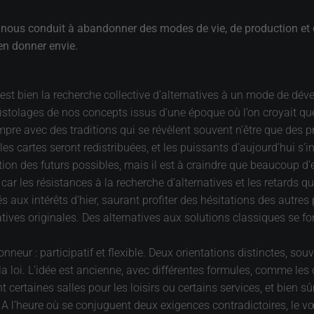
nous conduit à abandonner des modes de vie, de production et d
 en donner envie.
st bien la recherche collective d’alternatives à un mode de dé
istolages de nos concepts issus d’une époque où l’on croyait que le
mpre avec des traditions qui se révèlent souvent n’être que des pr
 les cartes seront redistribuées, et les puissants d’aujourd’hui s
oration des futurs possibles, mais il est à craindre que beaucoup d
car les résistances à la recherche d’alternatives et les retards q
 aux intérêts d’hier, saurant profiter des hésitations des autres
iatives originales. Des alternatives aux solutions classiques se
onneur : participatif et flexible. Deux orientations distinctes, s
 la loi. L’idée est ancienne, avec différentes formules, comme les
 certaines salles pour les loisirs ou certains services, et bien 
. A l’heure où se conjuguent deux exigences contradictoires, le