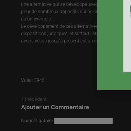
une alternative qui se développe avec les différentes 
pour de nombreux appareils qui ne servent qu’épisodi
qu’un exemple.
Le développement de ces alternatives, à peine esquiss
dispositions juridiques, et surtout l’état d’esprit des
avons vécus jusqu’à présent est un impératif, mais il fa
Vues : 3946
Précédent
Ajouter un Commentaire
Nom
obligatoire