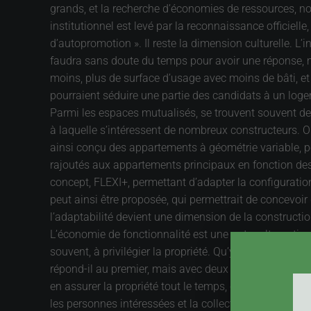
grands, et la recherche d’économies de ressources, no
institutionnel est levé par la reconnaissance officielle,
d’autopromotion ». Il reste la dimension culturelle. L’i
faudra sans doute du temps pour avoir une réponse, ma
moins, plus de surface d’usage avec moins de bâti, et 
pourraient séduire une partie des candidats à un log
Parmi les espaces mutualisés, se trouvent souvent des
à laquelle s’intéressent de nombreux constructeurs. On
ainsi conçu des appartements à géométrie variable, po
rajoutés aux appartements principaux en fonction des
concept, FLEXI+, permettant d’adapter la configurati
peut ainsi être proposée, qui permettrait de concevoir
l’adaptabilité devient une dimension de la constructi
L’économie de fonctionnalité est une autre alternative.
souvent, à privilégier la propriété. Qu’y a-t-il de plu
répond-il au premier, mais avec deux défauts : ce sera 
en assurer la propriété tout le temps, c’est à dire sur
les personnes intéressées et la collectivité qui voit un