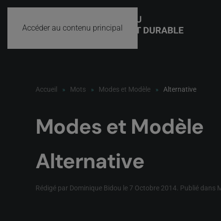
Accéder au contenu principal
Accueil
Mots
Modes et Modèle
Alternative
Modes et Modèle
Alternative
Rédigé par Dominique Bidou le
7 Octobre 2014
. Publié dans
M