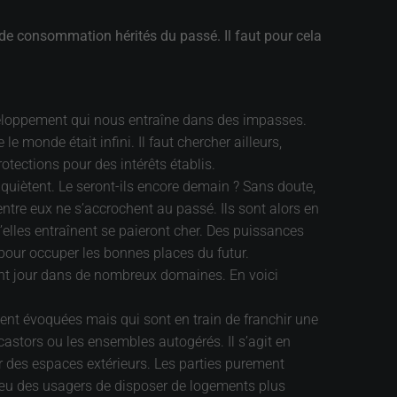
e consommation hérités du passé. Il faut pour cela
veloppement qui nous entraîne dans des impasses.
 monde était infini. Il faut chercher ailleurs,
otections pour des intérêts établis.
’inquiètent. Le seront-ils encore demain ? Sans doute,
’entre eux ne s’accrochent au passé. Ils sont alors en
u’elles entraînent se paieront cher. Des puissances
 pour occuper les bonnes places du futur.
 font jour dans de nombreux domaines. En voici
ouvent évoquées mais qui sont en train de franchir une
 castors ou les ensembles autogérés. Il s’agit en
sûr des espaces extérieurs. Les parties purement
 vœu des usagers de disposer de logements plus