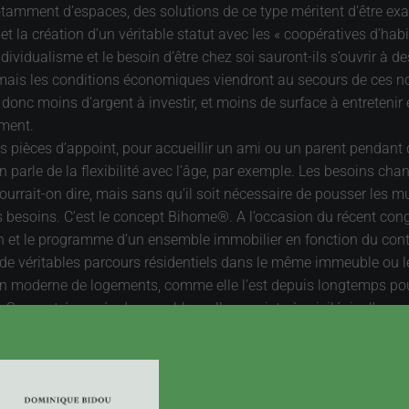
tamment d’espaces, des solutions de ce type méritent d’être exa
 et la création d’un véritable statut avec les « coopératives d’habit
ndividualisme et le besoin d’être chez soi sauront-ils s’ouvrir à de
is les conditions économiques viendront au secours de ces nouve
donc moins d’argent à investir, et moins de surface à entretenir
ement.
 pièces d’appoint, pour accueillir un ami ou un parent pendant q
 parle de la flexibilité avec l’âge, par exemple. Les besoins cha
urrait-on dire, mais sans qu’il soit nécessaire de pousser les 
 besoins. C’est le concept Bihome®. A l’occasion du récent congr
on et le programme d’un ensemble immobilier en fonction du cont
 de véritables parcours résidentiels dans le même immeuble ou le
on moderne de logements, comme elle l’est depuis longtemps pour 
 Souvent évoquée dans ce blog, elle consiste à privilégier l’usage
s important, de disposer d’une voiture quand on en a besoin, ou d’e
toujours la même voiture, quel que soit le besoin (ville, route, n
tout quand elle ne sert pas. Ça coûte cher, et c’est des soucis. Q
e seule voiture satisfaire les besoins d’un tas de gens. Une écono