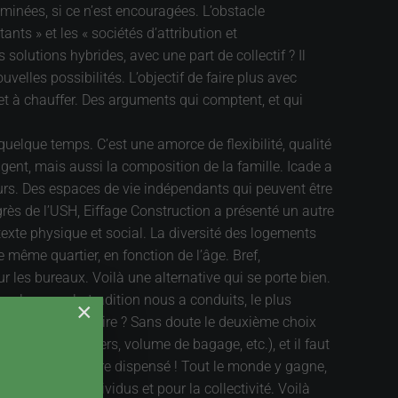
minées, si ce n’est encouragées. L’obstacle
ants » et les « sociétés d’attribution et
s solutions hybrides, avec une part de collectif ? Il
lles possibilités. L’objectif de faire plus avec
 et à chauffer. Des arguments qui comptent, et qui
uelque temps. C’est une amorce de flexibilité, qualité
ngent, mais aussi la composition de la famille. Icade a
murs. Des espaces de vie indépendants qui peuvent être
ès de l’USH, Eiffage Construction a présenté un autre
exte physique et social. La diversité des logements
 même quartier, en fonction de l’âge. Bref,
les bureaux. Voilà une alternative qui se porte bien.
, alors que la tradition nous a conduits, le plus
×
n être le propriétaire ? Sans doute le deuxième choix
ombre de passagers, volume de bagage, etc.), et il faut
uel bonheur d’en être dispensé ! Tout le monde y gagne,
mie pour les individus et pour la collectivité. Voilà