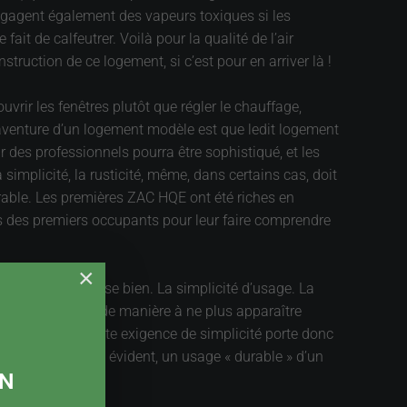
 dégagent également des vapeurs toxiques si les
ait de calfeutrer. Voilà pour la qualité de l’air
struction de ce logement, si c’est pour en arriver là !
vrir les fenêtres plutôt que régler le chauffage,
 aventure d’un logement modèle est que ledit logement
r des professionnels pourra être sophistiqué, et les
mplicité, la rusticité, même, dans certains cas, doit
durable. Les premières ZAC HQE ont été riches en
s des premiers occupants pour leur faire comprendre
×
utilisation se passe bien. La simplicité d’usage. La
tégrée au projet de manière à ne plus apparaître
 explication. Cette exigence de simplicité porte donc
commode, et même évident, un usage « durable » d’un
ON