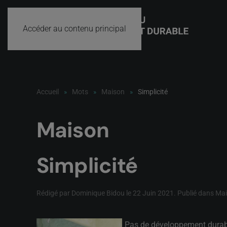
Accéder au contenu principal
Accueil
Mots
Maison
Simplicité
Maison
Simplicité
Rédigé par Dominique Bidou le
22 Juin 2021
. Publié dans
Mai
Pas de développement durable