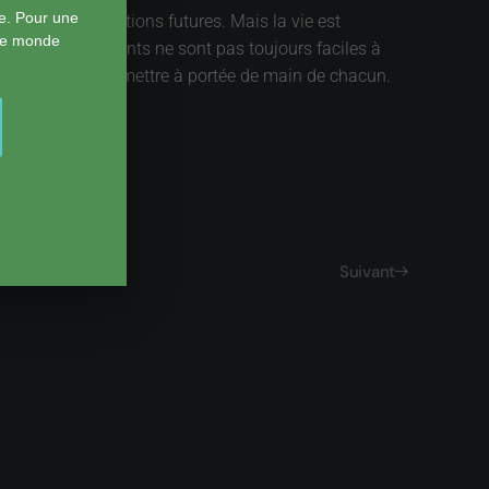
e. Pour une
 celui des générations futures. Mais la vie est
 le monde
 bons comportements ne sont pas toujours faciles à
ogie facile, de la mettre à portée de main de chacun.
Suivant