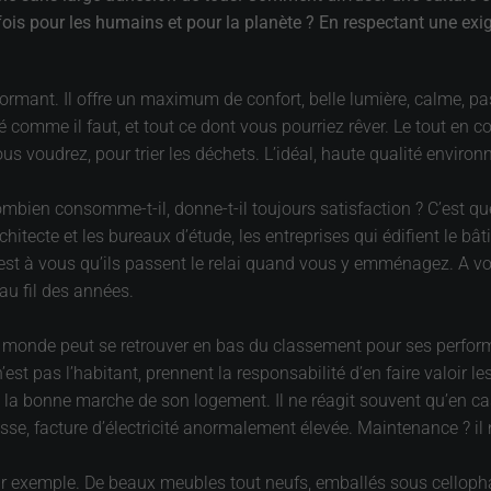
is pour les humains et pour la planète ? En respectant une exige
rmant. Il offre un maximum de confort, belle lumière, calme, pas t
lé comme il faut, et tout ce dont vous pourriez rêver. Le tout en 
us voudrez, pour trier les déchets. L’idéal, haute qualité enviro
combien consomme-t-il, donne-t-il toujours satisfaction ? C’est 
itecte et les bureaux d’étude, les entreprises qui édifient le bâ
’est à vous qu’ils passent le relai quand vous y emménagez. A vou
 au fil des années.
 monde peut se retrouver en bas du classement pour ses performanc
 n’est pas l’habitant, prennent la responsabilité d’en faire valoir l
er à la bonne marche de son logement. Il ne réagit souvent qu’en 
basse, facture d’électricité anormalement élevée. Maintenance ? i
exemple. De beaux meubles tout neufs, emballés sous cellophane,