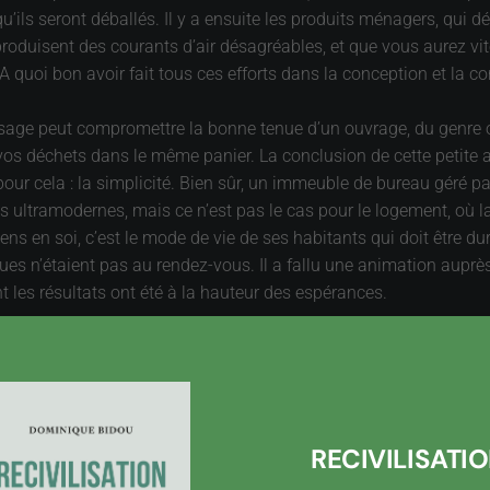
u’ils seront déballés. Il y a ensuite les produits ménagers, qui
oduisent des courants d’air désagréables, et que vous aurez vite f
 quoi bon avoir fait tous ces efforts dans la conception et la con
l’usage peut compromettre la bonne tenue d’un ouvrage, du genre ou
s vos déchets dans le même panier. La conclusion de cette petite
our cela : la simplicité. Bien sûr, un immeuble de bureau géré pa
ramodernes, mais ce n’est pas le cas pour le logement, où la si
sens en soi, c’est le mode de vie de ses habitants qui doit être 
es n’étaient pas au rendez-vous. Il a fallu une animation auprè
 les résultats ont été à la hauteur des espérances.
ent, pour que le relai entre la phase de réalisation et celle de l’
orrespondant aux objectifs climatiques, par exemple, doit être in
être spontanément favorable, au prix éventuellement d’une rapide
phases où la technicité doit se déployer pleinement pour rendre 
RECIVILISATI
logique.