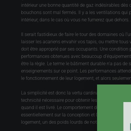
intérieur une bonne quantité de gaz indésirables dès q
bouchons sont mal fermés. Il y a les ventilations qui pr
intérieur, dans le cas où vous ne fumerez que dehors. A
Il serait fastidieux de faire le tour des domaines où 
laisser les acariens envahir vos tapis, ou mettre tou
doit être approprié par ses occupants. Une condition p
performances obtenues avec beaucoup d’équipements ult
être la règle. Le terme le bâtiment durable n’a pas de 
enseignements sur ce point. Les performances attendu
le fonctionnement de leur logement, et alors seulement
La simplicité est donc la vertu cardinale d’un bon logem
technicité nécessaire pour obtenir les performances c
quand il est livré. Le comportement des usagers doit 
essentiellement sur la conception et la réalisation, 
logement, un des poids lourds de notre empreinte éco