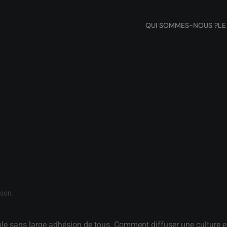
QUI SOMMES-NOUS ?
LE
son
.
 sans large adhésion de tous. Comment diffuser une culture env