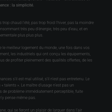
nce : la simplicité.
rop chaud l’été, pas trop froid l’hiver, pas la moindre
consommant très peu d’énergie, très peu d’eau, et en
nnementale plus plus plus.
que le meilleur logement du monde, une fois dans vos
timent, les industriels qui ont conçu les équipements,
s de profiter pleinement des qualités offertes, de les
es s’il est mal utilisé, s’il n’est pas entretenu. Le
es « talents ». Le maître d’usage n’est pas un
cas de problème immédiatement perceptible, fuite
l n’y pense même pas.
 qui se feront un plaisir de larguer dans l’air