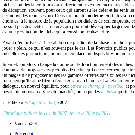
niches sont les laboratoires où s’effectuent les expériences préalables a
de déception, souvent, pour ceux qui auront su les créer et les tenir les
ces nouvelles réponses aux Défis du monde moderne. Sorti des son coco
énormes, à la mesure de la population mondiale et de son empreinte éc
ne sont pas des petites structures qui pourront développer largement le
est une production de niche qui a réussi, pourrait-on dire.
Avant d’en arriver là, il serait bon de profiter de la phase « niche »
jouer à plein, ce qui n’est souvent pas le cas. Les Pouvoirs publics pou
ou celle des producteurs, ou mettre en place un dispositif « pollueur p
Internet, toutefois, change la donne sur le fonctionnement des niches
courants, de proposer des produits de niche, qui ne concernent que tr
un magasin de proposer toutes les gammes offertes dans toutes les nich
pour peu qu’il sache bien référencer sa marchandise. La relation ent
dialogue, un nouvel équilibre, pour
ouvrir le champ du possible
, et p
besoin de nouveaux types de marchés, pour que les
niches
apportent 
1-
Edité au
Village Mondial,
2007
Chronique publiée le 11 juin 2007, revue le 26 avril 2011
Vues : 5064
Précédent