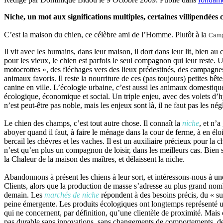
Niche, un mot aux significations multiples, certaines villipendées
C’est la maison du chien, ce célèbre ami de l’Homme. Plutôt à la
Cam
Il vit avec les humains, dans leur maison, il dort dans leur lit, bien a
pour les vieux, le chien est parfois le seul compagnon qui leur reste. U
motocrottes », des fléchages vers des lieux prédestinés, des campag
animaux favoris. Il reste la nourriture de ces (pas toujours) petites bê
canine en ville. L’écologie urbaine, c’est aussi les animaux domestiqu
écologique, économique et social. Un triple enjeu, avec des volets d
n’est peut-être pas noble, mais les enjeux sont là, il ne faut pas les négl
Le chien des champs, c’est tout autre chose. Il connaît la
niche
, et n’
aboyer quand il faut, à faire le ménage dans la cour de ferme, à en élo
bercail les chèvres et les vaches. Il est un auxiliaire précieux pour la ch
n’est qu’en plus un compagnon de loisir, dans les meilleurs cas. Bien 
la Chaleur de la maison des maîtres, et délaissent la niche.
Abandonnons à présent les chiens à leur sort, et intéressons-nous à un
Clients, alors que la production de masse s’adresse au plus grand nomb
demain. Les
marchés de niche
répondent à des besoins précis, du « su
peine émergente. Les produits écologiques ont longtemps représenté un m
qui ne concernent, par définition, qu’une clientèle de proximité. Mai
pas durable sans innovations, sans changements de comportements, de m