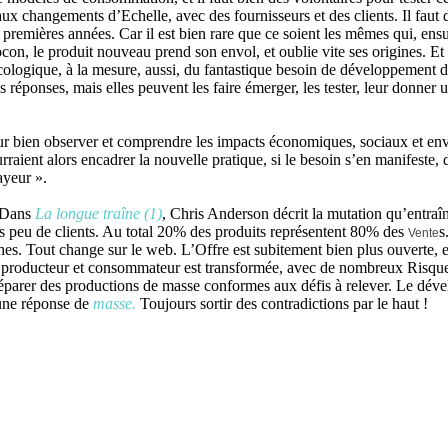
ux changements d’Echelle, avec des fournisseurs et des clients. Il faut dé
 premières années. Car il est bien rare que ce soient les mêmes qui, ensui
n, le produit nouveau prend son envol, et oublie vite ses origines. Et 
ologique, à la mesure, aussi, du fantastique besoin de développement de
s réponses, mais elles peuvent les faire émerger, les tester, leur donne
 pour bien observer et comprendre les impacts économiques, sociaux et e
rraient alors encadrer la nouvelle pratique, si le besoin s’en manifeste, 
ayeur ».
. Dans
La longue traîne (1)
, Chris Anderson décrit la mutation qu’entraî
ès peu de clients. Au total 20% des produits représentent 80% des
s
Vente
es. Tout change sur le web. L’Offre est subitement bien plus ouverte, et
re producteur et consommateur est transformée, avec de nombreux Risqu
réparer des productions de masse conformes aux défis à relever. Le dével
une réponse de
masse.
Toujours sortir des contradictions par le haut !