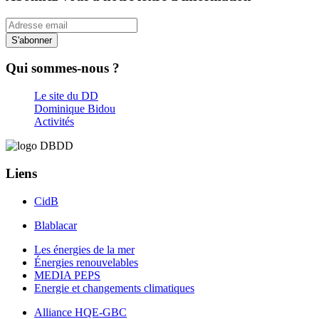
S'abonner
Qui sommes-nous ?
Le site du DD
Dominique Bidou
Activités
Liens
CidB
Blablacar
Les énergies de la mer
Énergies renouvelables
MEDIA PEPS
Energie et changements climatiques
Alliance HQE-GBC