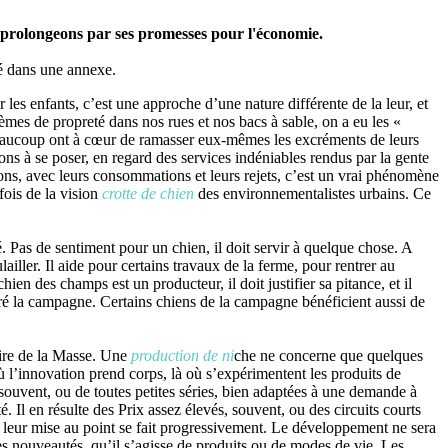
et prolongeons par ses promesses pour l'économie.
ué dans une annexe.
 les enfants, c’est une approche d’une nature différente de la leur, et
lèmes de propreté dans nos rues et nos bacs à sable, on a eu les «
eaucoup ont à cœur de ramasser eux-mêmes les excréments de leurs
ions à se poser, en regard des services indéniables rendus par la gente
ions, avec leurs consommations et leurs rejets, c’est un vrai phénomène
ois de la vision
crotte de chien
des environnementalistes urbains. Ce
té. Pas de sentiment pour un chien, il doit servir à quelque chose. A
iller. Il aide pour certains travaux de la ferme, pour rentrer au
chien des champs est un producteur, il doit justifier sa pitance, et il
tré la campagne. Certains chiens de la campagne bénéficient aussi de
aire de la Masse. Une
production de ni
che ne concerne que quelques
ù l’innovation prend corps, là où s’expérimentent les produits de
souvent, ou de toutes petites séries, bien adaptées à une demande à
 Il en résulte des Prix assez élevés, souvent, ou des circuits courts
 leur mise au point se fait progressivement. Le développement ne sera
s nouveautés, qu’il s’agisse de produits ou de modes de vie. Les