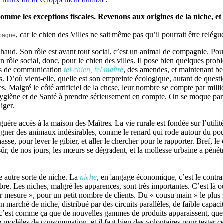
 comme les exceptions fiscales. Revenons aux origines de la niche, 
, car le chien des Villes ne sait même pas qu’il pourrait être relég
pagne
u chaud. Son rôle est avant tout social, c’est un animal de compagnie. Pour
n rôle social, donc, pour le chien des villes. Il pose bien quelques prob
nes de communication
tel chien, tel maître
, des amendes, et maintenant b
tes. D’où vient-elle, quelle est son empreinte écologique, autant de quest
es. Malgré le côté artificiel de la chose, leur nombre se compte par mill
’hygiène et de Santé à prendre sérieusement en compte. On se moque parf
iger.
a guère accès à la maison des Maîtres. La vie rurale est fondée sur l’utili
igner des animaux indésirables, comme le renard qui rode autour du poula
asse, pour lever le gibier, et aller le chercher pour le rapporter. Bref, le 
sûr, de nos jours, les mœurs se dégradent, et la mollesse urbaine a péné
e autre sorte de niche. La
niche
, en langage économique, c’est le contr
re. Les niches, malgré les apparences, sont très importantes. C’est là o
r mesure », pour un petit nombre de clients. Du « cousu main » le plus 
arché de niche, distribué par des circuits parallèles, de faible capacité.
s c’est comme ça que de nouvelles gammes de produits apparaissent, que
odèles de consommation, et il faut bien des volontaires pour tester ce