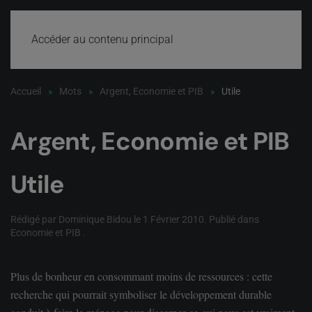
Accéder au contenu principal
Accueil
Mots
Argent, Economie et PIB
Utile
Argent, Economie et PIB
Utile
Rédigé par Dominique Bidou le
1 Février 2010
. Publié dans
Economie et PIB
.
Plus de bonheur en consommant moins de ressources : cette
recherche qui pourrait symboliser le développement durable