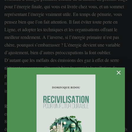
pour l’énergie finale, qui vous est livrée chez vous, et un sommet
représentant l’énergie vraiment utile. En temps de pénurie, vous
pensez bien que l’on fait attention. Il faut éviter toute perte en
Ligne, et adopter les techniques et les organisations offrant le
meilleur rendement. A l’inverse, si l’énergie primaire n’est pas
chère, pourquoi s’embarrasser ? L’énergie devient une variable
d’ajustement, bien d’autres préoccupations la font oublier.
D’autant que les méfaits des émissions des gaz à effet de serre
n’étaient pas connus. On avait bien le souci le la pollution de
×
proximité, celle des oxydes de souffre et d’azote, des poussières,
mais leurs conséquences sont diffuses, parfois lointaines, et sans
incidence économique directe.
Retournement de situation, depuis que le prix du Pétrole s’est
envolé, et qu’il résiste à des hauteurs significatives, de l’ordre de
80 $ aujourd’hui. Mais le rendement global ne notre système
énergétique s’est dégradé ! Les chiffres de 2006 sont éloquents. Ils