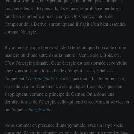
retient son souffle, en espérant que ça ne durera pas, comme les
fois précédentes. Et puis il faut s’y faire, le problème perdure, il
faut bien le prendre à bras le corps. On s’aperçoit alors de
l’ampleur de la
Dérive
, surtout quand il s’agit d’un bien essentiel,
comme l’énergie.
Il y a l’énergie que l’on extrait de la t
erre
ou que l’on capte d’une
manière ou d’une autre dans la nature :
Vent
,
Soleil
,
Bois
, etc.
C’est l’énergie primaire. Cette énergie est transformée et conduite
chez vous sous une forme facile d’emploi. Les spécialistes
l’appellent
l’énergie finale
. Ce n’est pas tout à fait le terme juste,
car celle-ci a un Rendement, avec quelques Lois physiques qui
s’appliquent, comme le principe de Carnot. On a donc une
dernière forme de l’énergie, celle qui rend effectivement service, et
on l’appelle
énergie utile
.
Nous sommes en présence d’une p
yramide
, avec un large socle
constitué d’énergie primaire, extraite de la nature, un premier étage