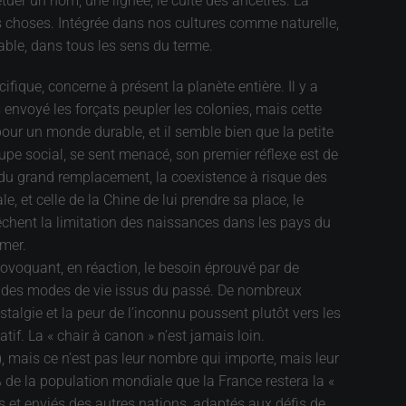
tuer un nom, une lignée, le culte des ancêtres. La
les choses. Intégrée dans nos cultures comme naturelle,
able, dans tous les sens du terme.
ique, concerne à présent la planète entière. Il y a
 envoyé les forçats peupler les colonies, mais cette
pour un monde durable, et il semble bien que la petite
upe social, se sent menacé, son premier réflexe est de
 du grand remplacement, la coexistence à risque des
et celle de la Chine de lui prendre sa place, le
prêchent la limitation des naissances dans les pays du
rmer.
ovoquant, en réaction, le besoin éprouvé par de
et des modes de vie issus du passé. De nombreux
talgie et la peur de l’inconnu poussent plutôt vers les
if. La « chair à canon » n’est jamais loin.
, mais ce n’est pas leur nombre qui importe, mais leur
1% de la population mondiale que la France restera la «
es et enviés des autres nations, adaptés aux défis de