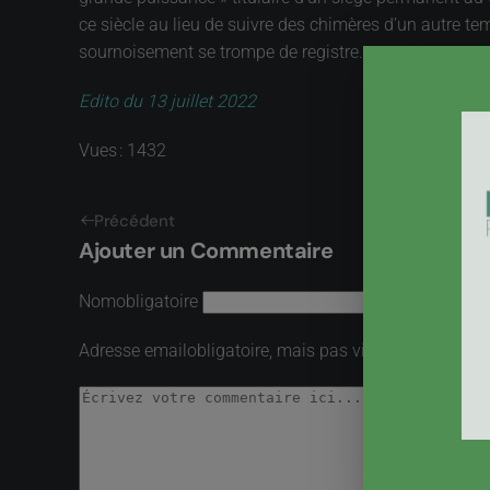
ce siècle au lieu de suivre des chimères d’un autre 
sournoisement se trompe de registre.
Edito du 13 juillet 2022
Vues : 1432
Précédent
Ajouter un Commentaire
Nom
obligatoire
Adresse email
obligatoire, mais pas visible