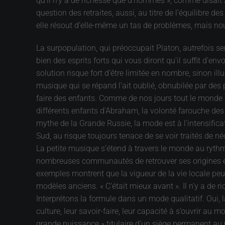
qu’il n’y a de richesse que d’hommes », comme disait J
question des retraites, aussi, au titre de l’équilibre 
elle résout d’elle-même un tas de problèmes, mais nou
La surpopulation, qui préoccupait Platon, autrefois se
bien des esprits forts qui vous diront qu’il suffit d’
solution risque fort d’être limitée en nombre, sinon i
musique qui se répand l’ait oublié, obnubilée par des 
faire des enfants. Comme de nos jours tout le monde 
différents enfants d’Abraham, la volonté farouche des
mythe de la Grande Russie, la mode est à l’intensifica
Sud, au risque toujours tenace de se voir traités de néo
La petite musique s’étend à travers le monde au ryth
nombreuses communautés de retrouver ses origines et 
exemples montrent que la vigueur de la vie locale peut
modèles anciens. « C’était mieux avant ». Il n’y a de r
Interprétons la formule dans un mode qualitatif. Oui,
culture, leur savoir-faire, leur capacité à s’ouvrir au
grande puissance » titulaire d’un siège permanent au Co