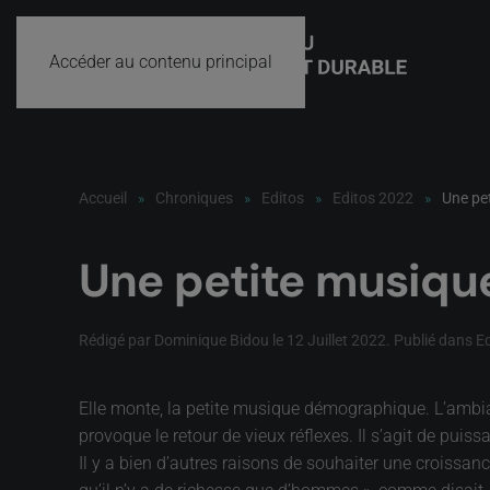
Accéder au contenu principal
Accueil
Chroniques
Editos
Editos 2022
Une pe
Une petite musiqu
Rédigé par Dominique Bidou le
12 Juillet 2022
. Publié dans
E
Elle monte, la petite musique démographique. L’ambianc
provoque le retour de vieux réflexes. Il s’agit de puis
Il y a bien d’autres raisons de souhaiter une croiss