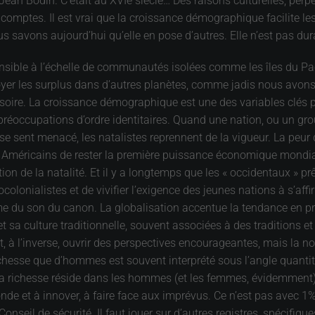
ean Bodin. C’était au XVIe siècle… Des raisons culturelles, perpé
des comptes. Il est vrai que la croissance démographique facilite 
s savons aujourd’hui qu’elle en pose d’autres. Elle n’est pas dur
nsible à l’échelle de communautés isolées comme les îles du Pacif
envoyer les surplus dans d’autres planètes, comme jadis nous avons
llusoire. La croissance démographique est une des variables clés 
préoccupations d’ordre identitaires. Quand une nation, ou un gro
se sent menacé, les natalistes reprennent de la vigueur. La peur
 Américains de rester la première puissance économique mondiale, 
tion de la natalité. Et il y a longtemps que les « occidentaux » 
colonialistes et de vivifier l’exigence des jeunes nations à s’affi
me du son du canon. La globalisation accentue la tendance en pr
sa culture traditionnelle, souvent associées à des traditions 
, à l’inverse, ouvrir des perspectives encourageantes, mais la nos
ichesse que d’hommes est souvent interprété sous l’angle quantitat
 la richesse réside dans les hommes (et les femmes, évidemment)
 monde et à innover, à faire face aux imprévus. Ce n’est pas avec 
nseil de sécurité. Il faut jouer sur d’autres registres, spécifiqu