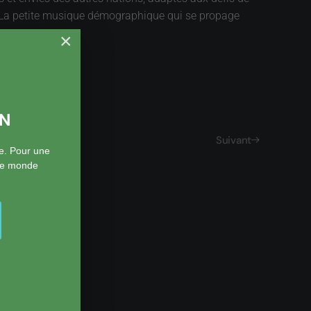
n. La petite musique démographique qui se propage
×
ON
Suivant
e. Pour une
 le monde