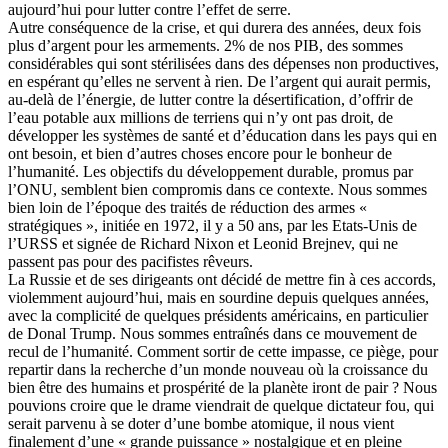
aujourd’hui pour lutter contre l’effet de serre.
Autre conséquence de la crise, et qui durera des années, deux fois
plus d’argent pour les armements. 2% de nos PIB, des sommes
considérables qui sont stérilisées dans des dépenses non productives,
en espérant qu’elles ne servent à rien. De l’argent qui aurait permis,
au-delà de l’énergie, de lutter contre la désertification, d’offrir de
l’eau potable aux millions de terriens qui n’y ont pas droit, de
développer les systèmes de santé et d’éducation dans les pays qui en
ont besoin, et bien d’autres choses encore pour le bonheur de
l’humanité. Les objectifs du développement durable, promus par
l’ONU, semblent bien compromis dans ce contexte. Nous sommes
bien loin de l’époque des traités de réduction des armes «
stratégiques », initiée en 1972, il y a 50 ans, par les Etats-Unis de
l’URSS et signée de Richard Nixon et Leonid Brejnev, qui ne
passent pas pour des pacifistes rêveurs.
La Russie et de ses dirigeants ont décidé de mettre fin à ces accords,
violemment aujourd’hui, mais en sourdine depuis quelques années,
avec la complicité de quelques présidents américains, en particulier
de Donal Trump. Nous sommes entraînés dans ce mouvement de
recul de l’humanité. Comment sortir de cette impasse, ce piège, pour
repartir dans la recherche d’un monde nouveau où la croissance du
bien être des humains et prospérité de la planète iront de pair ? Nous
pouvions croire que le drame viendrait de quelque dictateur fou, qui
serait parvenu à se doter d’une bombe atomique, il nous vient
finalement d’une « grande puissance » nostalgique et en pleine