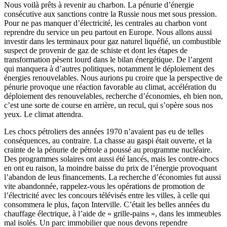
Nous voilà prêts à revenir au charbon. La pénurie d’énergie
consécutive aux sanctions contre la Russie nous met sous pression.
Pour ne pas manquer d’électricité, les centrales au charbon vont
reprendre du service un peu partout en Europe. Nous allons aussi
investir dans les terminaux pour gaz naturel liquéfié, un combustible
suspect de provenir de gaz de schiste et dont les étapes de
transformation pèsent lourd dans le bilan énergétique. De l’argent
qui manquera à d’autres politiques, notamment le déploiement des
énergies renouvelables. Nous aurions pu croire que la perspective de
pénurie provoque une réaction favorable au climat, accélération du
déploiement des renouvelables, recherche d’économies, eh bien non,
c’est une sorte de course en arrière, un recul, qui s’opère sous nos
yeux. Le climat attendra.
Les chocs pétroliers des années 1970 n’avaient pas eu de telles
conséquences, au contraire. La chasse au gaspi était ouverte, et la
crainte de la pénurie de pétrole a poussé au programme nucléaire.
Des programmes solaires ont aussi été lancés, mais les contre-chocs
en ont eu raison, la moindre baisse du prix de l’énergie provoquant
l’abandon de leus financements. La recherche d’économies fut aussi
vite abandonnée, rappelez-vous les opérations de promotion de
l’électricité avec les concours télévisés entre les villes, à celle qui
consommera le plus, façon Interville. C’était les belles années du
chauffage électrique, à l’aide de « grille-pains », dans les immeubles
mal isolés. Un parc immobilier que nous devons rependre