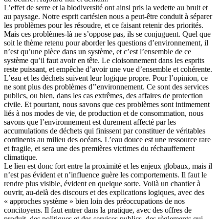
L’effet de serre et la biodiversité ont ainsi pris la vedette au bruit et
au paysage. Notre esprit cartésien nous a peut-être conduit à séparer
les problèmes pour les résoudre, et ce faisant retenir des priorités.
Mais ces problèmes-là ne s’oppose pas, ils se conjuguent. Quel que
soit le thème retenu pour aborder les questions d’environnement, il
n’est qu’une pièce dans un système, et c’est l’ensemble de ce
système qu’il faut avoir en tête. Le cloisonnement dans les esprits
reste puissant, et empêche d’avoir une vue d’ensemble et cohérente.
L’eau et les déchets suivent leur logique propre. Pour l’opinion, ce
ne sont plus des problèmes d’’environnement. Ce sont des services
publics, ou bien, dans les cas extrêmes, des affaires de protection
civile. Et pourtant, nous savons que ces problèmes sont intimement
liés à nos modes de vie, de production et de consommation, nous
savons que l’environnement est durement affecté par les
accumulations de déchets qui finissent par constituer de véritables
continents au milieu des océans. L’eau douce est une ressource rare
et fragile, et sera une des premières victimes du réchauffement
climatique.
Le lien est donc fort entre la proximité et les enjeux globaux, mais il
n’est pas évident et n’influence guère les comportements. Il faut le
rendre plus visible, évident en quelque sorte. Voilà un chantier à
ouvrir, au-delà des discours et des explications logiques, avec des
« approches système » bien loin des préoccupations de nos
concitoyens. Il faut entrer dans la pratique, avec des offres de
produit, des politiques et des services publics, des règlements qui