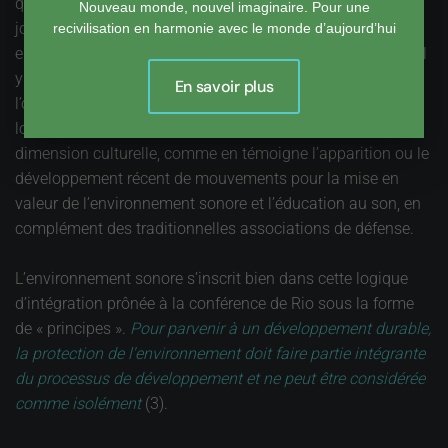
qualité doit être sans cesse améliorée. Il reste à les faire
Nouveau monde, nouvel imaginaire. Pour une
jouer ensemble, comme dans un concert. Ensemble entre
recivilisation en harmonie avec le monde d’aujourd’hui
eux, mais aussi avec les instruments d’autres approches. Il
y a la qualité des constructions et l’aménagement urbain,
En savoir plus
l’organisation des transports, qui relèvent de bien d’autres
logiques que la lutte contre le bruit. Il y a aussi une forte
dimension culturelle, comme en témoigne l’apparition ou le
développement récent de mouvements pour la mise en
valeur de l’environnement sonore et l’éducation au son, en
complément des traditionnelles associations de défense.
L’environnement sonore s’inscrit bien dans cette logique
d’intégration prônée à la conférence de Rio sous la forme
de « principes ».
Pour parvenir à un développement durable,
la protection de l'environnement doit faire partie intégrante
du processus de développement et ne peut être considérée
comme isolément
(3).