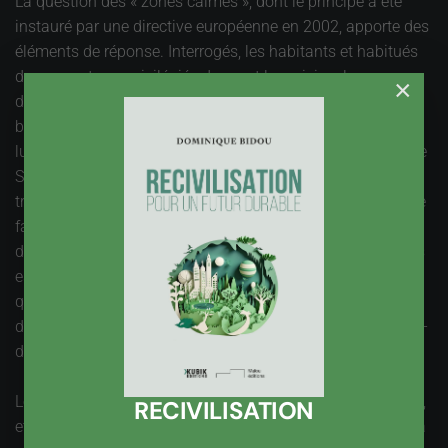
La question des « zones calmes », dont le principe a été
instauré par une directive européenne en 2002, apporte des
éléments de réponse. Interrogés, les habitants et habitués
de ces secteurs privilégiés donnent leur vision, leur
×
définition du concept « calme ». On y trouve le niveau de
bruit, mais bien d’autres composantes du cadre de vie. La
lumière, l’ambiance générale, le climat, le vent, l'ombre et le
Soleil, le sentiment d’être à l’écart de l’agitation et des
tracas de la ville, c’est tout un ensemble qui est englobé de
fait dans la Définition donnée par les usagers. Une
dimension culturelle forte, une qualité d’aménagement des
espaces publics, des repères importants pour la vie
quotidienne et même des bruits rituels comme le passage
du tramway font partie de l’environnement sonore, bien au-
delà du seul bruit.
Les progrès enregistrés sont sectoriels. Ils sont importants,
RECIVILISATION
et doivent être poursuivis. Ce sont des instruments dont la