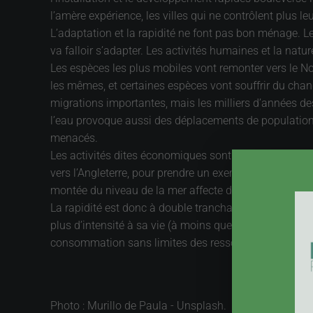
l’amère expérience, les villes qui ne contrôlent plus 
L’adaptation et la rapidité ne font pas bon ménage. Le
va falloir s’adapter. Les activités humaines et la natu
Les espèces les plus mobiles vont remonter vers le No
les mêmes, et certaines espèces vont souffrir du cha
migrations importantes, mais les milliers d’années de
l’eau provoque aussi des déplacements de population
menacés.
Les activités dites économiques sont aussi impactées
vers l’Angleterre, pour prendre un exemple frappant. C
montée du niveau de la mer affecte des milliards de p
La rapidité est donc à double tranchant. Elle permet d
plus d’intensité à sa vie (à moins que ce ne soit qu’u
consommation sans limites des ressources de la planè
Photo : Murillo de Paula - Unsplash.