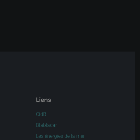
Liens
CidB
Blablacar
Les énergies de la mer