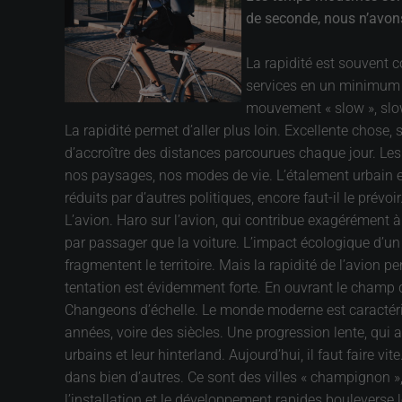
de seconde, nous n’avons
La rapidité est souvent c
services en un minimum d
mouvement « slow », slow 
La rapidité permet d’aller plus loin. Excellente chose, 
d’accroître des distances parcourues chaque jour. Les
nos paysages, nos modes de vie. L’étalement urbain est 
réduits par d’autres politiques, encore faut-il le prévoir
L’avion. Haro sur l’avion, qui contribue exagérément 
par passager que la voiture. L’impact écologique d’un 
fragmentent le territoire. Mais la rapidité de l’avion pe
tentation est évidemment forte. En ouvrant le champ d
Changeons d’échelle. Le monde moderne est caractérisé
années, voire des siècles. Une progression lente, qui a
urbains et leur hinterland. Aujourd’hui, il faut faire vi
dans bien d’autres. Ce sont des villes « champignon »,
l’installation et le développement rapides bouleverse l