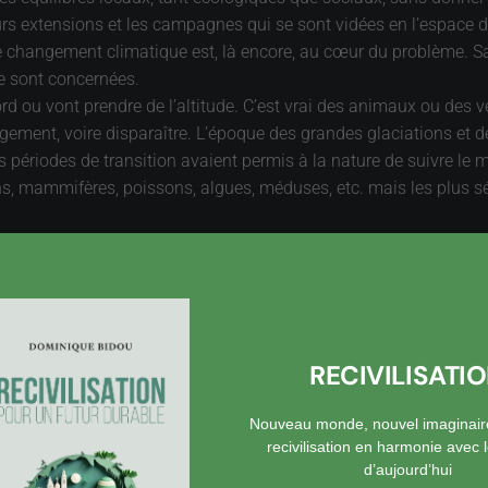
leurs extensions et les campagnes qui se sont vidées en l’espace 
 changement climatique est, là encore, au cœur du problème. Sa ra
re sont concernées.
rd ou vont prendre de l’altitude. C’est vrai des animaux ou des 
ngement, voire disparaître. L’époque des grandes glaciations et 
s périodes de transition avaient permis à la nature de suivre le
s, mammifères, poissons, algues, méduses, etc. mais les plus s
, et des situations que l’on pensait immuables sont touchées. O
’est aussi le tourisme, avec le manque de neige dans les stations
ersonnes et leurs activités, notamment agricoles. On aimerait bi
e multiplier les échanges et les confrontations, de faire plus de
ne illusion). Elle permet aussi une fuite en avant, une recherch
RECIVILISATI
te. Comme la langue d’Esope, la meilleure et la pire des chose
Nouveau monde, nouvel imaginair
recivilisation en harmonie avec
d’aujourd’hui