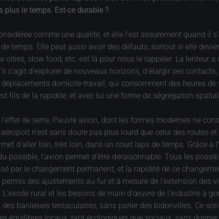
 plus le temps. Est-ce durable ?
onsidérée comme une qualité, et elle l’est assurément quand il s’
e temps. Elle peut aussi avoir des défauts, surtout si elle devie
cities, slow food, etc. est là pour nous le rappeler. La lenteur a 
s’il s’agit d’explorer de nouveaux horizons, d’élargir ses contact
 déplacements domicile-travail, qui consomment des heures de vi
fils de la rapidité, et avec lui une forme de ségrégation spatiale
.
à l’effet de serre. Pauvre avion, dont les formes modernes ne c
aéroport n’est sans doute pas plus lourd que celui des routes et d
rmet d’aller loin, très loin, dans un court laps de temps. Grâce à l
u possible, l’avion permet d’être déraisonnable. Tous les possib
 par le changement permanent, et la rapidité de ce changement. A
 permis des ajustements au fur et à mesure de l’extension des vill
te. L’exode rural et les besoins de main d’œuvre de l’industrie a gon
 des banlieues tentaculaires, sans parler des bidonvilles. Ce son
es équilibres locaux, tant écologiques que sociaux, sans donner l