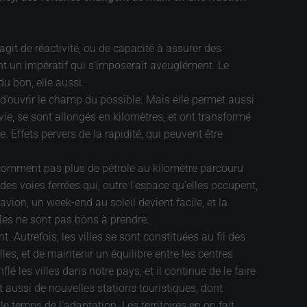
agit de réactivité, ou de capacité à assurer des
nt un impératif qui s’imposerait aveuglément. Le
du bon, elle aussi.
s, d’ouvrir le champ du possible. Mais elle permet aussi
e, se sont allongés en kilomètres, et ont transformé
. Effets pervers de la rapidité, qui peuvent être
onsomment pas plus de pétrole au kilomètre parcouru
es voies ferrées qui, outre l’espace qu’elles occupent,
’avion, un week-end au soleil devient facile, et la
les ne sont pas bons à prendre.
utrefois, les villes se sont constituées au fil des
es, et de maintenir un équilibre entre les centres
flé les villes dans notre pays, et il continue de le faire
t aussi de nouvelles stations touristiques, dont
e temps de l’adaptation. Les territoires en on fait