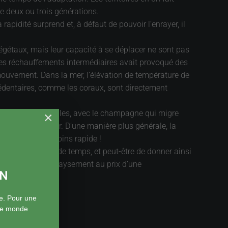
de deux ou trois générations.
pidité surprend et, à défaut de pouvoir l’enrayer, il
végétaux, mais leur capacité à se déplacer ne sont pas
des réchauffements intermédiaires avait provoqué des
 mouvement. Dans la mer, l’élévation de température de
édentaires, comme les coraux, sont directement
n parle de vignobles, avec le champagne qui migre
×
 de sports d’hiver. D’une manière plus générale, la
en que ça soit moins rapide !
 choses en moins de temps, et peut-être de donner ainsi
e désespérée de dépaysement au prix d’une
ON
s
e. Pour une
 le monde