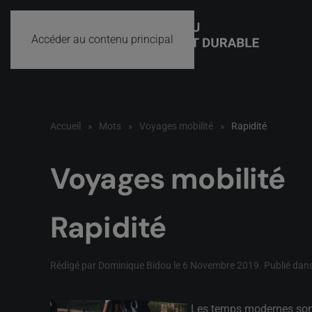
Accéder au contenu principal
Accueil
Mots
Voyages mobilité
Rapidité
Voyages mobilité
Rapidité
Rédigé par Dominique Bidou le
6 Novembre 2019
. Publié dan
Les temps modernes sont