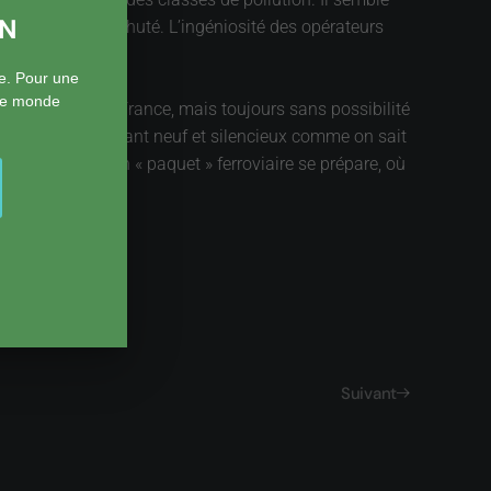
ON
ait fortement chuté. L’ingéniosité des opérateurs
e. Pour une
 le monde
Réseau ferré de France, mais toujours sans possibilité
u’un autre flambant neuf et silencieux comme on sait
ent au train. Un « paquet » ferroviaire se prépare, où
ourd.
Suivant