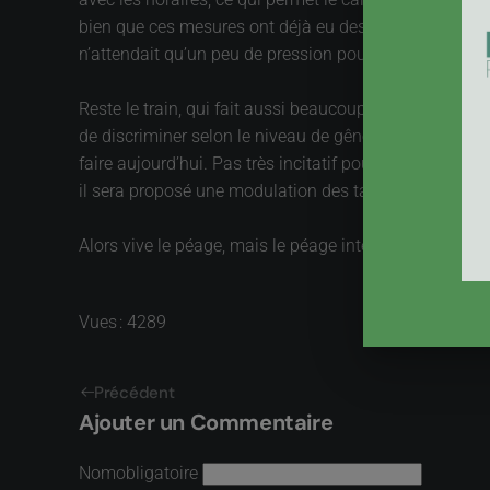
bien que ces mesures ont déjà eu des conséquences, n
n’attendait qu’un peu de pression pour s’exprimer !
Reste le train, qui fait aussi beaucoup de bruit. Les
de discriminer selon le niveau de gêne occasionné. 
faire aujourd’hui. Pas très incitatif pour la modernis
il sera proposé une modulation des tarifs en fonction
Alors vive le péage, mais le péage intelligent, instru
Vues : 4289
Précédent
Ajouter un Commentaire
Nom
obligatoire