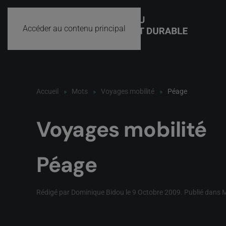
Accéder au contenu principal
Accueil
Mots
Voyages mobilité
Péage
Voyages mobilité
Péage
Rédigé par Dominique Bidou le
9 Octobre 2009
. Publié dans
M