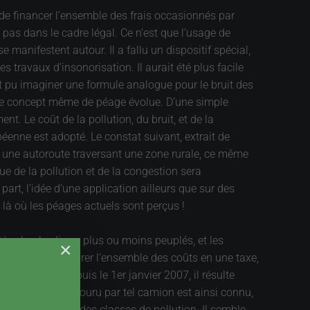
 de financer l’ensemble des frais occasionnés par
 pas dans le cadre légal. Ce n’est que l’usage de
e manifestent autour. Il a fallu un dispositif spécial,
s travaux d’insonorisation. Il aurait été plus facile
it pu imaginer une formule analogue pour le bruit des
s. Le concept même de péage évolue. D’une simple
. Le coût de la pollution, du bruit, et de la
éenne est adopté. Le constat suivant, extrait de
t une autoroute traversant une zone rurale, ce même
 de la pollution et de la congestion sera
 part, l’idée d’une application ailleurs que sur des
 là où les péages actuels sont perçus !
é selon les lieux, plus ou moins peuplés, et les
×
’avantage d’intégrer l’ensemble des coûts en une taxe,
en Allemagne depuis le 1er janvier 2007, il résulte
’itinéraire parcouru par tel camion est ainsi connu,
hicule avec déjà des classes de pollution. Il semble