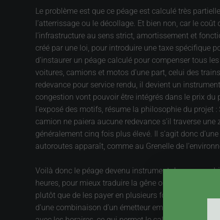
Le problème est que ce péage est calculé très partiel
l’atterrissage ou le décollage. Et bien non, car le co
l’infrastructure au sens strict, amortissement et foncti
créé par une loi, pour introduire une taxe spécifique po
d’instaurer un péage calculé pour compenser tous les c
voitures, camions et motos d’une part, celui des trai
redevance pour service rendu, il devient un instrument
congestion vont pouvoir être intégrés dans le prix du
l’exposé des motifs, résume la philosophie du projet 
camion ne paiera aucune redevance s'il traverse une 
généralement cinq fois plus élevé. Il s’agit donc d’une 
autoroutes apparaît, comme au Grenelle de l’environne
Voilà donc le péage devenu instrument de responsabilis
heures, pour mieux traduire la gêne occasionnée. La f
plutôt que de les payer en plusieurs fois. Pour faire en
d’une combinaison d’un émetteur embarqué dans le véhi
avec les horaires, ce qui permet le calcul automatique