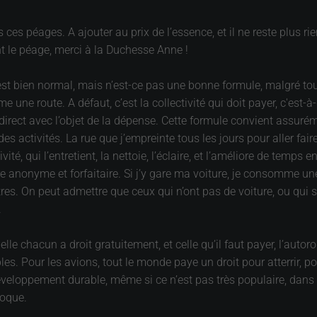
 ces péages. A ajouter au prix de l’essence, et il ne reste plus rie
ent le péage, merci à la Duchesse Anne !
t bien normal, mais n’est-ce pas une bonne formule, malgré tout 
ne route. A défaut, c’est la collectivité qui doit payer, c'est-
irect avec l’objet de la dépense. Cette formule convient assurém
activités. La rue que j’empreinte tous les jours pour aller faire
vité, qui l’entretient, la nettoie, l’éclaire, et l’améliore de temp
e anonyme et forfaitaire. Si j’y gare ma voiture, je consomme un
res. On peut admettre que ceux qui n’ont pas de voiture, ou qui s
.
uelle chacun a droit gratuitement, et celle qu’il faut payer, l’autor
bles. Pour les avions, tout le monde paye un droit pour atterrir, po
développement durable, même si ce n’est pas très populaire, dans 
voque.