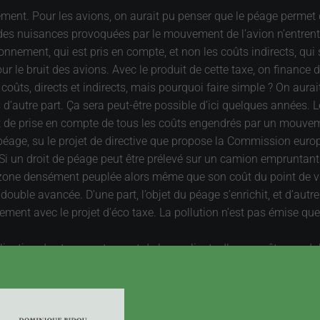
lement. Pour les avions, on aurait pu penser que le péage permet
ût des nuisances provoquées par le mouvement de l’avion n’entrent
onnement, qui est pris en compte, et non les coûts indirects, qui s
ur le bruit des avions. Avec le produit de cette taxe, on finance de
oûts, directs et indirects, mais pourquoi faire simple ? On aura
ns d’autre part. Ça sera peut-être possible d’ici quelques année
 de prise en compte de tous les coûts engendrés par un mouvement
 péage, su le projet de directive que propose la Commission europ
: Si un droit de péage peut être prélevé sur un camion empruntan
zone densément peuplée alors même que son coût du point de vue
double avancée. D’une part, l’objet du péage s’enrichit, et d’autre
ment avec le projet d’éco taxe. La pollution n’est pas émise que
ation des transporteurs et de leurs clients. Il pourra être modul
ormule en œuvre pour les avions semble faire école, mais avec l
core plus simple, le télépéage est appelé en renfort. Déjà utilisé 
cule et d’un système de navigation satellitaire comme le GPS. L
 du péage. En Allemagne, le taux varie en fonction du type de vé