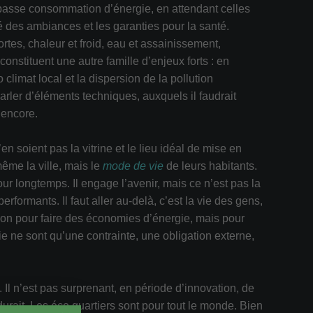
 basse consommation d’énergie, en attendant celles
é des ambiances et les garanties pour la santé.
ortes, chaleur et froid, eau et assainissement,
nstituent une autre famille d’enjeux forts : en
 climat local et la dispersion de la pollution
rler d’éléments techniques, auxquels il faudrait
 encore.
n soient pas la vitrine et le lieu idéal de mise en
ême la ville, mais le
mode de vie
de leurs habitants.
pour longtemps. Il engage l’avenir, mais ce n’est pas la
formants. Il faut aller au-delà, c’est la vie des gens,
aison pour faire des économies d’énergie, mais pour
ie ne sont qu’une contrainte, une obligation externe,
 Il n’est pas surprenant, en période d’innovation, de
rdurait. Les éco quartiers sont pour tout le monde. Bien