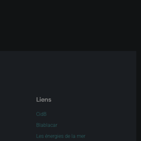
Liens
CidB
Blablacar
Les énergies de la mer