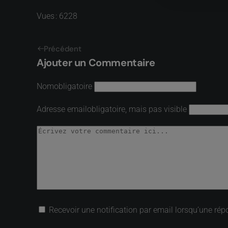
Vues : 6228
Précédent
Ajouter un Commentaire
Nom
obligatoire
Adresse email
obligatoire, mais pas visible
Recevoir une notification par email lorsqu’une rép