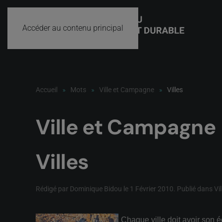
Accéder au contenu principal
Accueil
Mots
Ville et Campagne
Villes
Ville et Campagne
Villes
Rédigé par Dominique Bidou le
1 Février 2010
. Publié dans
Vi
Chaque ville doit avoir son é