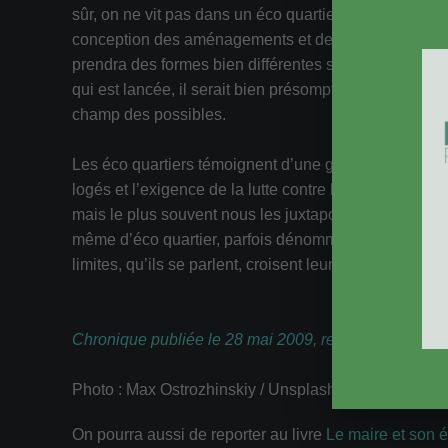
sûr, on ne vit pas dans un éco quartier exactement c
conception des aménagements et des services, d’une 
prendra des formes bien différentes selon les culture
qui est lancée, il serait bien présomptueux d’en décr
champ des possibles.
Les éco quartiers témoignent d’une grande ambition. L
logés et l’exigence de la lutte contre l’effet de serr
mais le plus souvent nous les juxtaposons, au lieu de
même d’éco quartier, parfois dénommés
quartier dur
limites, qu’ils se parlent, croisent leurs expériences,
Chronique publiée le 28 mai 2009, revue le 1er févri
Photo : Max Ostrozhinskiy / Unsplash
On pourra aussi de reporter au livre
Le maire et son é