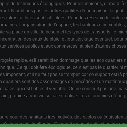
oplie de techniques écologiques. Pour les maisons, d’abord, à
ont. N’oublions pas les autres qualités d’une maison, la qualit
es infrastructures sont sollicitées. Pour des réseaux de toutes s
rbaines, l’organisation de l’espace, les hauteurs d’immeubles, co
e sa place en ville, le besoin et les types de transports, le micro
centration des eaux de pluie, et leur stockage éventuel, pour pa
aux services publics et aux commerces, et bien d’autres choses
rogrès rapide, et il serait bien dommage que les éco quartiers n’e
ique. Ce qui doit être écologique, ce n’est pas le quartier ni m
ès important, et il ne faut pas se tromper, car ce support est là 
éco quartiers sont des assemblages de procédés et de matériaux per
ociales, qui est l’objectif véritable. On ne construit pas une m
, sain, propice à une vie sociale créative. Les économies d’énerg
sure pour des habitants très motivés, des écolos ou équivalents.
 s’y trouve très impliquée. Ce serait grave si cette situation pe