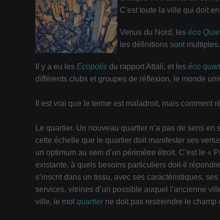
C'est toute la ville qui doit en 
Venus du Nord, les
éco Quar
les définitions sont multiples.
Il y a eu les
Ecopolis
du rapport Attali, et les
éco quart
différents clubs et groupes de réflexion, le monde univ
Il est vrai que le terme est maladroit, mais comment
Le quartier. Un nouveau quartier n’a pas de sens en 
cette échelle que le quartier doit manifester ses vertu
un optimum au sein d’un périmètre étroit. C’est le «
existante, à quels besoins particuliers doit-il répondr
s’inscrit dans un tissu, avec ses caractéristiques, ses
services, vitrines d’un possible auquel l’ancienne vill
ville, le mot
quartier
ne doit pas restreindre le champ 