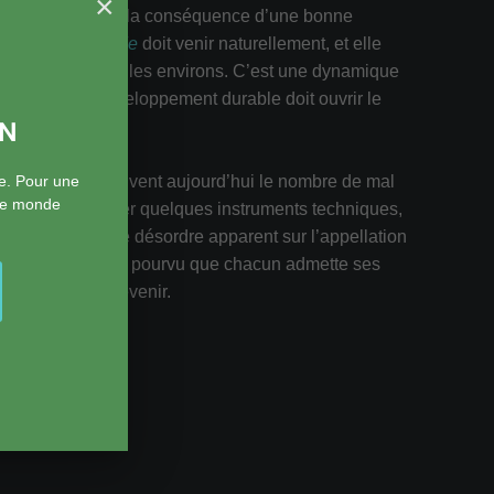
×
able. Ce n’est que la conséquence d’une bonne
ales.
L’éco attitude
doit venir naturellement, et elle
t de déteindre sur les environs. C’est une dynamique
e étroit : le développement durable doit ouvrir le
ON
e. Pour une
luxe dont nous privent aujourd’hui le nombre de mal
 le monde
mmençons à maîtriser quelques instruments techniques,
, traduit part le désordre apparent sur l’appellation
utôt encourageant, pourvu que chacun admette ses
avoir faire en devenir.