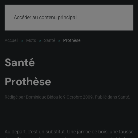
Accéder au contenu principal
Accueil
Mots
Santé
Prothèse
Santé
Prothèse
Rédigé par Dominique Bidou le
9 Octobre 2009
. Publié dans
Santé
.
Au départ, c’est un substitut. Une jambe de bois, une fausse