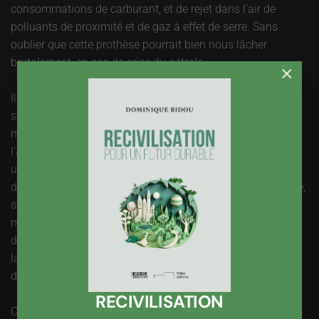
consommations de carburant, et de rejet dans l’air de
polluants de proximité et de gaz à effet de serre. Sans
oublier que cette prothèse pourrait bien nous lâcher
brutalement, en cas de crise du pétrole.
×
Il y a des parades, comme les « plans de déplacement des
seniors », qui proposent des recommandations pour « la
mise en place d'outils et de mesures visant à améliorer
l'accès et à faciliter la lisibilité des Transports Collectifs
urbains et inter-urbains ; à identifier des modes de
déplacements "à la carte" (covoiturage, taxis à la demande,
services d'accompagnement piéton et cycliste…) ; à
multiplier les "services à domicile" ; à faciliter les
déplacements du cercle amical et familial ou à développer
la pratique de modes de déplacements alternatifs tels que
de la marche et le vélo ».
RECIVILISATION
On peut évoquer d’autres prothèses, comme l’ordinateur