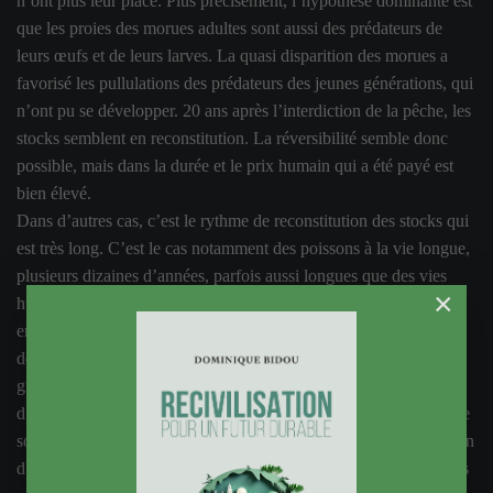
n’ont plus leur place. Plus précisément, l’hypothèse dominante est
que les proies des morues adultes sont aussi des prédateurs de
leurs œufs et de leurs larves. La quasi disparition des morues a
favorisé les pullulations des prédateurs des jeunes générations, qui
n’ont pu se développer. 20 ans après l’interdiction de la pêche, les
stocks semblent en reconstitution. La réversibilité semble donc
possible, mais dans la durée et le prix humain qui a été payé est
bien élevé.
Dans d’autres cas, c’est le rythme de reconstitution des stocks qui
est très long. C’est le cas notamment des poissons à la vie longue,
plusieurs dizaines d’années, parfois aussi longues que des vies
×
humaines ou même plus. Ce sont les poissons des profondeurs,
empereurs, grenadiers, sabres noirs, sikis, vivement exploités
depuis une bonne trentaine d’années, avec des bateaux équipés à
grand prix, et par suite un besoin évident de retour
d’investissement. Les populations mal connues, dont les stocks se
sont rapidement effondrés après une période d’euphorie. Combien
d’année de restriction de la pêche faudra-t-il pour que les effectifs