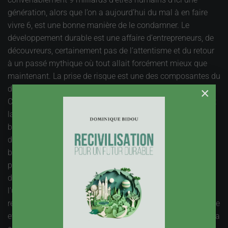
génération, alors que l’on a aujourd’hui du mal à en faire
vivre 6, est une bonne manière de le condamner. Le
développement durable est une affaire d’entrepreneurs, de
découvreurs, certainement pas de l’attentisme et du retour
à un passé mythique où tout allait forcément mieux que
maintenant. La prise de risque est une des composantes du
développement durable, tout comme la responsabilité.
×
C’est l’inverse du parapluie. Et le principe de précaution est
la traduction opérationnelle, parfois délicate, bien sûr, du
besoin d’encadrer les processus d’innovation. Il y a bien
des adeptes du développement durable nostalgiques du
bon vieux temps, qui ont tôt fait de sortir le principe de
précaution au moindre changement dans leurs systèmes
de référence. Tout changement comporte un risque, et
l’usage abusif du principe de précaution conforte les
résistances au changement, alors que celui-ci est inévitable
et qu’il vaut mieux le construire soi-même que le subir. Il y a