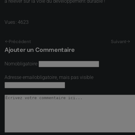
à relever sur la voie du développement durable !
Vues : 4623
Précédent
Suivant
Ajouter un Commentaire
Nom
obligatoire
Adresse email
obligatoire, mais pas visible