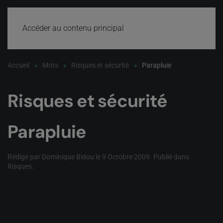
Accéder au contenu principal
Accueil
Mots
Risques et sécurité
Parapluie
Risques et sécurité
Parapluie
Rédigé par Dominique Bidou le
9 Octobre 2009
. Publié dans
Risques
.