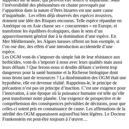
l’irréversibilité des phénomènes en chaine provoqués par
l’apparition dans la nature d’êtres bizarres est une autre cause
d’inquiétude. Les effets déjà observés des
espèces invasives
,
donnent une idée des Risques encourus. Telle espèce répandue en
Amérique ou en Asie chasse ses « concurrentes » en Europe, et
transforme les équilibres écologiques, dans le sens d’un
appauvrissement général due à la domination d’une espèce. En
Mer Méditerranée, les Algues tueuses offrent un bon exemple, si
l’on ose dire, des effets d’une introduction accidentelle d’une
espèce.
Les OGM vont-ils s’imposer du simple fait de leur résistance aux
herbicides, vont-ils s’imposer à nous avec leurs qualités mais aussi
leurs défauts ? Que ferons-nous si desdits défauts s’avèrent trop
dangereux pour la santé humaine et la Richesse biologique dont
nous tirons tant de ressources ? La dissémination des OGM était une
hypothèse, elle est devenue réalité. Rappelons-le, le principe de
précaution n’est pas un principe d’inaction. C’est une exigence pour
l’innovation, à une époque où la puissance humaine est telle qu’elle
peut transformer notre planète. Une exigence de prospective et de
compréhension des conséquences prévisibles de décisions, pour que
celles-ci soient pris en connaissance de cause. Les affirmations de la
stérilité des OGM apparaissent aujourd'hui bien légères. Le Docteur
Frankenstein est peut-être toujours à l’œuvre…