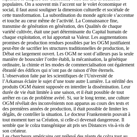
populaires. On a souvent mis l’accent sur le volet économique et
social, il faut aussi souligner la dimension culturelle et sociétale de
cette transformation. La subordination du monde agricole s’accentue
et touche au cœur même de l’activité. La Connaissance fine,
transmise de génération en génération, des Qualités de chaque
variété cultivée, était une part déterminante du Capital humain de
chaque exploitation, et lui apportait sa Valeur. Les augmentations
promises de production rendues possibles par les OGM justifiaient
peut-être de sacrifier les structures traditionnelles de production, le
Débat est largement ouvert. Les OGM ne sont d’ailleurs pas la seule
manière de bousculer l’ordre établi, la mécanisation, la génétique
ordinaire, la chimie et les modes de commercialisation ont également
ébranlé des édifices qui n’ont pas de raison d’être éternels.
L’observation faite par les scientifiques de l’Université de
l’Arkansas éclaire le sujet d’une toute autre Lumière. La stérilité des
produits OGM étaient supposée en interdire la dissémination. Leur
durée de vie était limitée à une saison, et il était possible de tout
arrêter en cas de problème avéré. Si, sur le long terme, une culture
OGM révélait des inconvénients non apparus au cours des tests et
des premières années de production, il était possible de limiter les
dégâts, de contrôler la situation. Le docteur Frankenstein pouvait à
tout moment tuer sa Création, si celle-ci devenait dangereuse. Il
semble que le colza transgénique ait pris ses Distances vis-à-vis de
son créateur.
Les chercheurs américains ont prélevé des plants de colza tout au