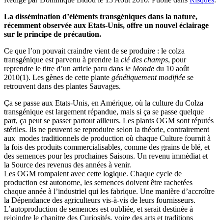
La dissémination d’éléments transgéniques dans la nature,
récemment observée aux Etats-Unis, offre un nouvel éclairage
sur le principe de précaution.
Ce que l’on pouvait craindre vient de se produire : le colza
transgénique est parvenu à prendre la
clé des champs
, pour
reprendre le titre d’un article paru dans
le Monde
du 10 août
2010(1). Les gènes de cette plante
génétiquement modifiée
se
retrouvent dans des plantes Sauvages.
Ça se passe aux Etats-Unis, en Amérique, où la culture du Colza
transgénique est largement répandue, mais si ça se passe quelque
part, ça peut se passer partout ailleurs. Les plants OGM sont réputés
stériles. Ils ne peuvent se reproduire selon la théorie, contrairement
aux modes traditionnels de production où chaque Culture fournit à
la fois des produits commercialisables, comme des grains de blé, et
des semences pour les prochaines Saisons. Un revenu immédiat et
la Source des revenus des années à venir.
Les OGM rompaient avec cette logique. Chaque cycle de
production est autonome, les semences doivent être rachetées
chaque année à l’industriel qui les fabrique. Une manière d’accroître
la Dépendance des agriculteurs vis-à-vis de leurs fournisseurs.
L’autoproduction de semences est oubliée, et serait destinée à
rejoindre le chapitre des Curiosités, voire des arts et traditions