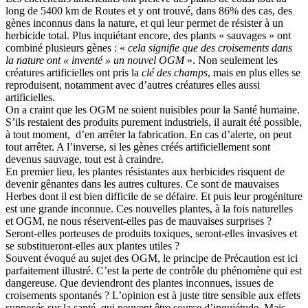
long de 5400 km de Routes et y ont trouvé, dans 86% des cas, des
gènes inconnus dans la nature, et qui leur permet de résister à un
herbicide total. Plus inquiétant encore, des plants « sauvages » ont
combiné plusieurs gènes : «
cela signifie que des croisements dans
la nature ont « inventé » un nouvel OGM
». Non seulement les
créatures artificielles ont pris la
clé des champs
, mais en plus elles se
reproduisent, notamment avec d’autres créatures elles aussi
artificielles.
On a craint que les OGM ne soient nuisibles pour la Santé humaine.
S’ils restaient des produits purement industriels, il aurait été possible,
à tout moment, d’en arrêter la fabrication. En cas d’alerte, on peut
tout arrêter. A l’inverse, si les gènes créés artificiellement sont
devenus sauvage, tout est à craindre.
En premier lieu, les plantes résistantes aux herbicides risquent de
devenir gênantes dans les autres cultures. Ce sont de mauvaises
Herbes dont il est bien difficile de se défaire. Et puis leur progéniture
est une grande inconnue. Ces nouvelles plantes, à la fois naturelles
et OGM, ne nous réservent-elles pas de mauvaises surprises ?
Seront-elles porteuses de produits toxiques, seront-elles invasives et
se substitueront-elles aux plantes utiles ?
Souvent évoqué au sujet des OGM, le principe de Précaution est ici
parfaitement illustré. C’est la perte de contrôle du phénomène qui est
dangereuse. Que deviendront des plantes inconnues, issues de
croisements spontanés ? L’opinion est à juste titre sensible aux effets
supposés sur la santé, qui peuvent être source d’inquiétude. Mais