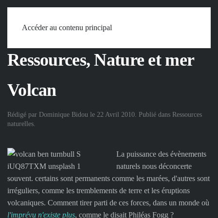
Accueil
Mots
Ressources, Nature et mer
Volcan
Accéder au contenu principal
Ressources, Nature et mer
Volcan
Rédigé par Dominique Bidou le
22 Avril 2010
. Publié dans
Ressources
naturelles
.
La puissance des évènements
naturels nous déconcerte
souvent. certains sont permanents comme les marées, d'autres sont
irréguliers, comme les tremblements de terre et les éruptions
volcaniques. Comment tirer parti de ces forces, dans un monde où
l'imprévu n'existe plus
, comme le disait Philéas Fogg ?