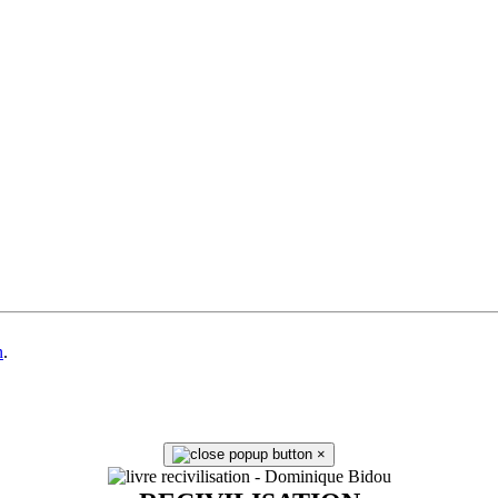
n
.
×