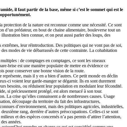
de, il faut partir de la base, même si c’est le sommet qui est le
er opportunément.
 la protection de la nature est reconnue comme une nécessité. Ce sont
tion d’un prédateur, en bout de chaine alimentaire, bouleverse tout un
illustration bien connue, et on peut aussi parler des loups, des
 extrêmes, leur réintroduction. Des politiques qui ne vont pas de soi,
é des modes de vie débarrassés de cette contrainte. La cohabitation
t multiples : de comptages en comptages, ce sont les oiseaux
 pare-brise est une manière populaire de mettre en évidence ce
fois pour conserver une bonne vision de la route.
e représente, mais il y en a bien d’autres. Ce petit monde en déclin
. Ceux-ci voient leur garde-manger se dégarnir. Ils en sont durement
leurs besoins, ou réduisent leur population en modulant leur fécondité.
e, si précieusement protégé, est alors menacé à son tour.
on. La crise qu’elles connaissent a de nombreuses causes. Usage
isation, découpage du territoire du fait des infrastructures,
econnues d’environnement, mais des politiques agricoles, industrielles,
 deuxième rang, derrière d’autres préoccupations. Celles-ci se sont
lieux et des espèces concernés n’a pas permis d’attirer l’attention,
s des années.
 faut aujourd’hui prendre en charge ce qui est considéré comme une