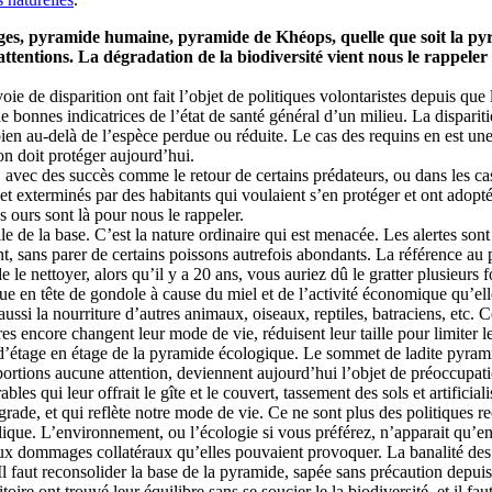
s, pyramide humaine, pyramide de Khéops, quelle que soit la pyrami
les attentions. La dégradation de la biodiversité vient nous le rappel
e de disparition ont fait l’objet de politiques volontaristes depuis que
de bonnes indicatrices de l’état de santé général d’un milieu. La dispari
ien au-delà de l’espèce perdue ou réduite. Le cas des requins en est une 
n doit protéger aujourd’hui.
, avec des succès comme le retour de certains prédateurs, ou dans les cas
et exterminés par des habitants qui voulaient s’en protéger et ont adopt
es ours sont là pour nous le rappeler.
e de la base. C’est la nature ordinaire qui est menacée. Les alertes son
ent, sans parer de certains poissons autrefois abondants. La référence au
e nettoyer, alors qu’il y a 20 ans, vous auriez dû le gratter plusieurs 
ue en tête de gondole à cause du miel et de l’activité économique qu’ell
t aussi la nourriture d’autres animaux, oiseaux, reptiles, batraciens, etc
res encore changent leur mode de vie, réduisent leur taille pour limiter 
d’étage en étage de la pyramide écologique. Le sommet de ladite pyramid
rtions aucune attention, deviennent aujourd’hui l’objet de préoccupati
bles qui leur offrait le gîte et le couvert, tassement des sols et artificial
rade, et qui reflète notre mode de vie. Ce ne sont plus des politiques r
ique. L’environnement, ou l’écologie si vous préférez, n’apparait qu’en
x dommages collatéraux qu’elles pouvaient provoquer. La banalité des mi
 Il faut reconsolider la base de la pyramide, sapée sans précaution depui
toire ont trouvé leur équilibre sans se soucier le la biodiversité, et il