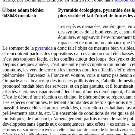
Pyramide écologique, pyramide des âge
plus visible et fait l’objet de toutes 
Les espèces menacées, endémiques, en voi
des symboles de la biodiversité, et sont 
équilibre, et appauvrit l’environnement b
rapaces, et de nombreux animaux que l’o
Le sommet de la
pyramide
a donc fait l’objet de mesures bien visibles
et rencontrent parfois des oppositions car ces animaux ont été chassés 
n’est pas toujours facile, et les conflits autour des loups, des lynx et d
Depuis quelques années, c’est une autre préoccupation qui monte : cell
communs, les vers de terre ou les insectes dont les effectifs s’effondr
phénomène. Traversez la France en voiture, vous n’aurez pas besoin de l
On parle aussi beaucoup des insectes pollinisateurs, l’abeille domestiq
prononcé rendait bien des services, et en plus gratuits, et il fournissai
affectés. Certains disparaissent à leur tour, d’autres déménagent, d’aut
C’est le début d’une réaction en chaine, le phénomène se répercutant 
Les espèces communes, tellement abondantes autrefois que nous n’y po
massif d’insecticides et autres pesticides, destruction des habitats favora
prélèvements abusifs, etc. Un ensemble de conditions de vie qui se dég
touristiques, de transport, d’aménagement, parfois même de santé publ
développées sans égards aux conséquences, aux effets « externes », au
et nous en sommes arrivés à cette situation de crise de la biodiversité.
C’est là où le bât blesse. Les acteurs économiques qui occupent le terri