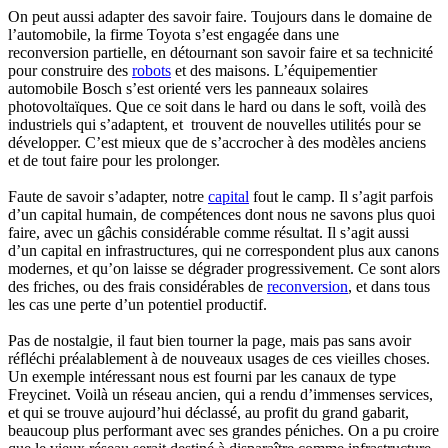
On peut aussi adapter des savoir faire. Toujours dans le domaine de
l’automobile, la firme Toyota s’est engagée dans une
reconversion partielle, en détournant son savoir faire et sa technicité
pour construire des
robots
et des maisons. L’équipementier
automobile Bosch s’est orienté vers les panneaux solaires
photovoltaïques. Que ce soit dans le hard ou dans le soft, voilà des
industriels qui s’adaptent, et trouvent de nouvelles utilités pour se
développer. C’est mieux que de s’accrocher à des modèles anciens
et de tout faire pour les prolonger.
Faute de savoir s’adapter, notre
capital
fout le camp. Il s’agit parfois
d’un capital humain, de compétences dont nous ne savons plus quoi
faire, avec un gâchis considérable comme résultat. Il s’agit aussi
d’un capital en infrastructures, qui ne correspondent plus aux canons
modernes, et qu’on laisse se dégrader progressivement. Ce sont alors
des friches, ou des frais considérables de
reconversion
, et dans tous
les cas une perte d’un potentiel productif.
Pas de nostalgie, il faut bien tourner la page, mais pas sans avoir
réfléchi préalablement à de nouveaux usages de ces vieilles choses.
Un exemple intéressant nous est fourni par les canaux de type
Freycinet. Voilà un réseau ancien, qui a rendu d’immenses services,
et qui se trouve aujourd’hui déclassé, au profit du grand gabarit,
beaucoup plus performant avec ses grandes péniches. On a pu croire