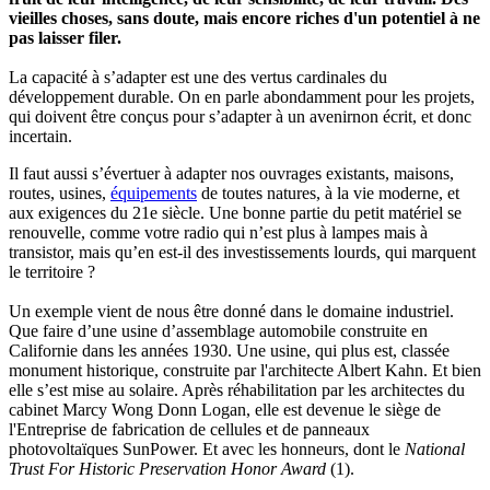
vieilles choses, sans doute, mais encore riches d'un potentiel à ne
pas laisser filer.
La capacité à s’adapter est une des vertus cardinales du
développement durable. On en parle abondamment pour les projets,
qui doivent être conçus pour s’adapter à un avenir
non écrit, et donc
incertain.
Il faut aussi s’évertuer à adapter nos ouvrages existants, maisons,
routes, usines,
équipements
de toutes natures, à la vie moderne, et
aux exigences du 21e siècle. Une bonne partie du petit matériel se
renouvelle, comme votre radio qui n’est plus à lampes mais à
transistor, mais qu’en est-il des investissements lourds, qui marquent
le territoire ?
Un exemple vient de nous être donné dans le domaine industriel.
Que faire d’une usine d’assemblage automobile construite en
Californie dans les années 1930. Une usine, qui plus est, classée
monument historique, construite par l'architecte Albert Kahn. Et bien
elle s’est mise au solaire. Après réhabilitation par les architectes du
cabinet Marcy Wong Donn Logan, elle est devenue le siège de
l'Entreprise de fabrication de cellules et de panneaux
photovoltaïques SunPower. Et avec les honneurs, dont le
National
Trust For Historic Preservation Honor Award
(1).