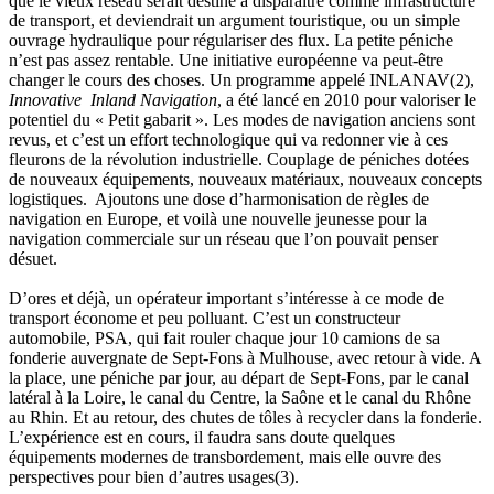
que le vieux réseau serait destiné à disparaître comme infrastructure
de transport, et deviendrait un argument touristique, ou un simple
ouvrage hydraulique pour régulariser des flux. La petite péniche
n’est pas assez rentable. Une initiative européenne va peut-être
changer le cours des choses. Un programme appelé INLANAV(2),
Innovative Inland Navigation
, a été lancé en 2010 pour valoriser le
potentiel du « Petit gabarit ». Les modes de navigation anciens sont
revus, et c’est un effort technologique qui va redonner vie à ces
fleurons de la révolution industrielle. Couplage de péniches dotées
de nouveaux équipements, nouveaux matériaux, nouveaux concepts
logistiques. Ajoutons une dose d’harmonisation de règles de
navigation en Europe, et voilà une nouvelle jeunesse pour la
navigation commerciale sur un réseau que l’on pouvait penser
désuet.
D’ores et déjà, un opérateur important s’intéresse à ce mode de
transport économe et peu polluant. C’est un constructeur
automobile, PSA, qui fait rouler chaque jour 10 camions de sa
fonderie auvergnate de Sept-Fons à Mulhouse, avec retour à vide. A
la place, une péniche par jour, au départ de Sept-Fons, par le canal
latéral à la Loire, le canal du Centre, la Saône et le canal du Rhône
au Rhin. Et au retour, des chutes de tôles à recycler dans la fonderie.
L’expérience est en cours, il faudra sans doute quelques
équipements modernes de transbordement, mais elle ouvre des
perspectives pour bien d’autres usages(3).