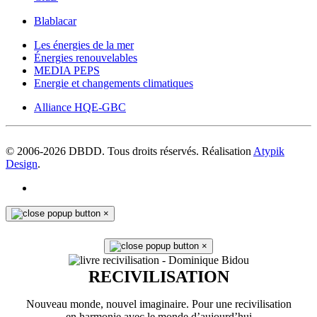
Blablacar
Les énergies de la mer
Énergies renouvelables
MEDIA PEPS
Energie et changements climatiques
Alliance HQE-GBC
© 2006-
2026
DBDD. Tous droits réservés. Réalisation
Atypik
Design
.
×
×
RECIVILISATION
Nouveau monde, nouvel imaginaire. Pour une recivilisation
en harmonie avec le monde d’aujourd’hui