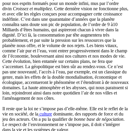
pour nos esprits formatés pour un monde infini, mus par l’ordre
divin
Croissez et multipliez
. Cette dernière vision ne fonctionne plus,
et avec elle les règles conçues pour accompagner cette croissance
indéfinie. C’est dans une quarantaine d’années que la planète
connaîtra sans doute son pic de population, de l’ordre de 9 à10
Milliards d’êtres humains, qui aspireront chacun à vivre dans la
dignité. D’ici là, la consommation par tête augmentera très
probablement, et par suite la pression sur les ressources que la
planète nous offre, et le volume de nos rejets. Les biens vitaux,
comme l’air pur et l’eau, vont entrer progressivement dans le champ
de l’économie, bouleversant ainsi nos cultures et nos modes de vie.
Cette évolution, bien entamée sur certains plans, ne fera que
s’accentuer. La géopolitique est bien sûr au rendez-vous. Ce n’est
pas une nouveauté, l’accès à l’eau, par exemple, est un classique du
genre, mais les effets de la double mondialisation, économique et
écologique, accentueront le phénomène et l’étendront à de nouveaux
domaines. La haute atmosphère et les abysses, qui nous paraissent si
loin, rejoindront ainsi dans notre quotidien l’air de nos villes et
l'aménagement de nos côtes.
Il reste que la loi ne s’impose pas d’elle-même. Elle est le reflet de la
vie en société, de la
culture
dominante, des rapports de force et du
jeu des acteurs. On a pu la qualifier de
bonne base de négociation
.
Le respect de l’environnement ne s’impose pas, il doit s’intégrer
dans la vie et les systèmes de valeur.