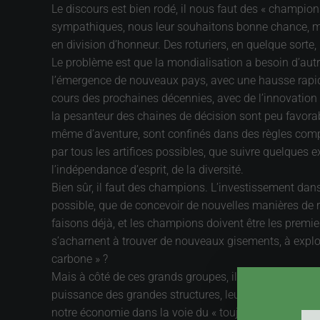
Le discours est bien rodé, il nous faut des « champio
sympathiques, nous leur souhaitons bonne chance, mais
en division d’honneur. Des roturiers, en quelque sorte,
Le problème est que la mondialisation a besoin d’autr
l’émergence de nouveaux pays, avec une hausse rapide d
cours des prochaines décennies, avec de l’innovation t
la pesanteur des chaines de décision sont peu favorable
même d’aventure, sont confinés dans des règles comptabl
par tous les artifices possibles, que suivre quelques e
l’indépendance d’esprit, de la diversité.
Bien sûr, il faut des champions. L’investissement dans
possible, que de concevoir de nouvelles manières de ré
faisons déjà, et les champions doivent être les premie
s’acharnent à trouver de nouveaux gisements, à exploi
carbone » ?
Mais à côté de ces grands groupes, il faut de petites e
puissance des grandes structures, leur complicité avec 
notre économie dans la voie du « toujours plus grand 