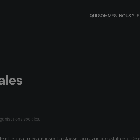
QUI SOMMES-NOUS ?
LE
ales
ganisations sociales
.
té et le « sur mesure » sont à classer au rayon « nostalgie ». Ce 