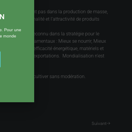
turs succès ne sont pas dans la production de masse,
ON
alisée, l’originalité et l’attractivité de produits
e. Pour une
cès. Un domaine reconnu dans la stratégie pour le
 le monde
à des besoins fondamentaux : Mieux se nourrir, Mieux
construction et efficacité énergétique, matériels et
e bonheur de nos exportations. Mondialisation n’est
 qu’il convient de cultiver sans modération.
Suivant