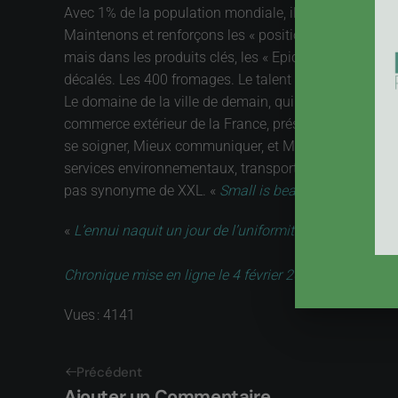
Avec 1% de la population mondiale, il est clair que ce n
Maintenons et renforçons les « positions » tenues par
mais dans les produits clés, les « Epices » qui donnent 
décalés. Les 400 fromages. Le talent des créateurs.
Le domaine de la ville de demain, qui devra être « du
commerce extérieur de la France, présentée par Nicole
se soigner, Mieux communiquer, et Mieux vivre en ville.
services environnementaux, transports urbains, et les
pas synonyme de XXL. «
Small is beautyfull
» retrouve
«
L’ennui naquit un jour de l’uniformité
». La créativité
Chronique mise en ligne le 4 février 2013
Vues : 4141
Précédent
Ajouter un Commentaire