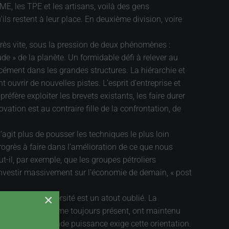
E, les TPE et les artisans, voilà des gens
s restent à leur place. En deuxième division, voire
très vite, sous la pression de deux phénomènes :
de » de la planète. Un formidable défi à relever au
rcément dans les grandes structures. La hiérarchie et
 ouvrir de nouvelles pistes. L’esprit d’entreprise et
éfère exploiter les brevets existants, les faire durer
vation est au contraire fille de la confrontation, de
agit plus de pousser les techniques le plus loin
rogrès à faire dans l’amélioration de ce que nous
t-il, par exemple, que les groupes pétroliers
’investir massivement sur l’économie de demain, « post
×
iginales. La diversité est un atout oublié. La
suivre, le jacobinisme toujours présent, ont maintenu
on statut de grande puissance exige cette orientation.