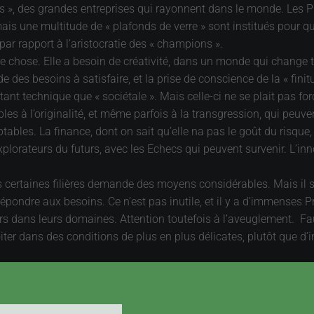
ns », des grandes entreprises qui rayonnent dans le monde. Les PM
 une multitude de « plafonds de verre » sont institués pour qu’il
 par rapport à l’aristocratie des « champions ».
e chose. Elle a besoin de créativité, dans un monde qui change 
es besoins à satisfaire, et la prise de conscience de la « finitu
ant technique que « sociétale ». Mais celle-ci ne se plait pas fo
s à l’originalité, et même parfois à la transgression, qui peuvent
es. La finance, dont on sait qu’elle na pas le goût du risque, pr
xplorateurs du futurs, avec les Echecs qui peuvent survenir. L’inno
 certaines filières demande des moyens considérables. Mais il s’
pondre aux besoins. Ce n’est pas inutile, et il y a d’immenses P
rs dans leurs domaines. Attention toutefois à l’aveuglement. Fau
ter dans des conditions de plus en plus délicates, plutôt que d
ntreprises, vives et dynamiques, qui peuvent explorer les voies or
l’administration qui n’aime pas trop le « diffus », si difficile à 
». La France a longtemps cru, et croit sans doute toujours, que s