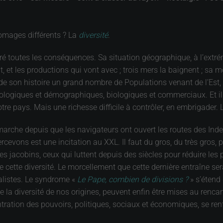
romages différents ? La
diversité
.
iré toutes les conséquences. Sa situation géographique, à l’extrém
, et les productions qui vont avec ; trois mers la baignent ; sa mo
de son histoire un grand nombre de Populations venant de l’Est, du
éologiques et démographiques, biologiques et commerciaux. Et il f
otre pays. Mais une richesse difficile à contrôler, en embrigader
 marche depuis que les navigateurs ont ouvert les routes des Indes
cevons est une incitation au XXL. Il faut du gros, du très gros, p
es jacobins, ceux qui luttent depuis des siècles pour réduire les
e cette diversité. Le morcellement que cette dernière entraîne s
déalistes. Le syndrome «
Le Pape, combien de divisions ?
» s’étend
la diversité de nos origines, peuvent enfin être mises au rencar
entration des pouvoirs, politiques, sociaux et économiques, se ren