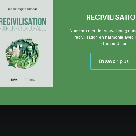
’est pas la carte à jouer.
 nos grands groupes, d’accord, mais l'avenir
est ailleurs. Nos fu
RECIVILISATI
de la Valeur aux choses banales, la petite série hautement personn
Nouveau monde, nouvel imaginair
rable », est un des champs où l’offre française remporte des suc
recivilisation en harmonie avec
 Bricq le 3 décembre dernier, et articulée autour de la réponse 
d’aujourd’hui
 Ce dernier domaine est étendu, ingénierie urbaine, architecture, 
 grands groupes y cohabitent avec de petites entreprises pour l
En savoir plus
 des couleurs.
 est fille de la diversité. Une vertu ancienne, souvent combattue,